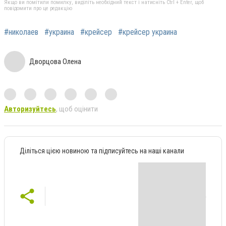
Якщо ви помітили помилку, виділіть необхідний текст і натисніть Ctrl + Enter, щоб
повідомити про це редакцію
#николаев
#украина
#крейсер
#крейсер украина
Дворцова Олена
Авторизуйтесь
, щоб оцінити
Діліться цією новиною та підписуйтесь на наші канали