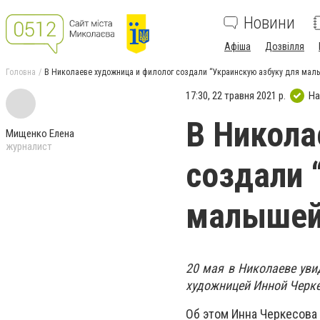
Новини
Афіша
Дозвілля
Головна
В Николаеве художница и филолог создали “Украинскую азбуку для малы
17:30, 22 травня 2021 р.
На
В Никола
Мищенко Елена
журналист
создали 
малышей 
20 мая в Николаеве уви
художницей Инной Черк
Об этом Инна Черкесова