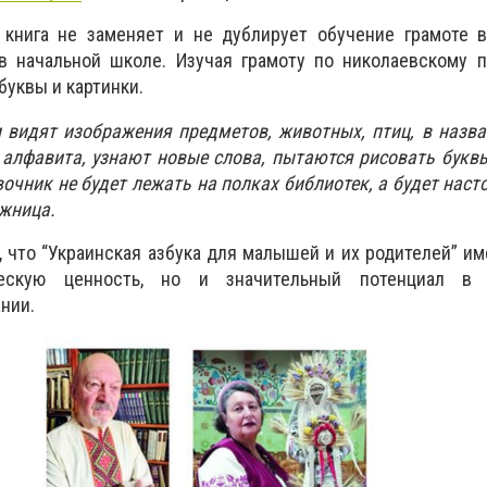
х книга не заменяет и не дублирует обучение грамоте 
в начальной школе. Изучая грамоту по николаевскому п
 буквы и картинки.
 видят изображения предметов, животных, птиц, в назв
 алфавита, узнают новые слова, пытаются рисовать букв
очник не будет лежать на полках библиотек, а будет наст
ожница.
, что “Украинская азбука для малышей и их родителей” им
ическую ценность, но и значительный потенциал в
ании.