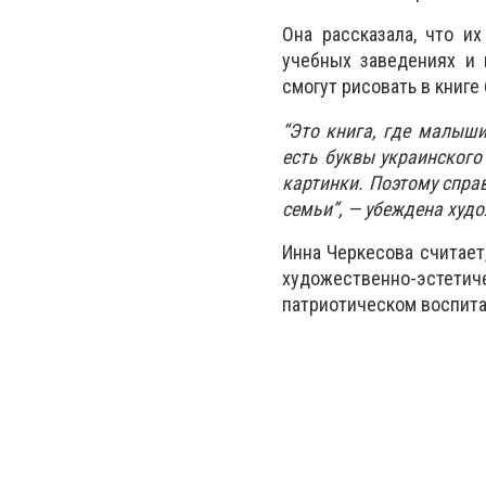
Она рассказала, что и
учебных заведениях и 
смогут рисовать в книге
“Это книга, где малыши
есть буквы украинского
картинки. Поэтому справ
семьи”, — убеждена худ
Инна Черкесова считает
художественно-эстет
патриотическом воспит