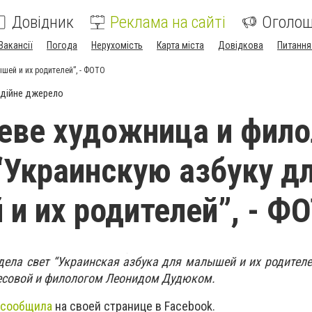
Довідник
Реклама на сайті
Оголо
Вакансії
Погода
Нерухомість
Карта міста
Довідкова
Питання
шей и их родителей”, - ФОТО
дійне джерело
еве художница и фило
“Украинскую азбуку д
и их родителей”, - Ф
дела свет “Украинская азбука для малышей и их родителе
есовой и филологом Леонидом Дудюком.
сообщила
на своей странице в Facebook.