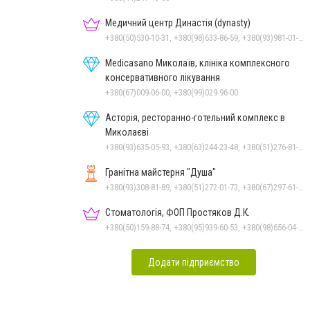
Медичний центр Династія (dynasty)
+380(50)530-10-31, +380(98)633-86-59, +380(93)981-01-61
Medicasano Миколаїв, клініка комплексного
консервативного лікування
+380(67)009-06-00, +380(99)029-96-00
Асторія, ресторанно-готельний комплекс в
Миколаєві
+380(93)635-05-93, +380(63)244-23-48, +380(51)276-81-65, +380(93)361-03-37, +380(95)172-60-42, +380(51)277-66-77, +380(68)916-39-76
Гранітна майстерня "Душа"
+380(93)308-81-89, +380(51)272-01-73, +380(67)297-61-89, +38(093) 308-81-96
Стоматологія, ФОП Простяков Д.К.
+380(50)159-88-74, +380(95)939-60-53, +380(98)656-04-14, +380(51)248-99-08
Додати підприємство