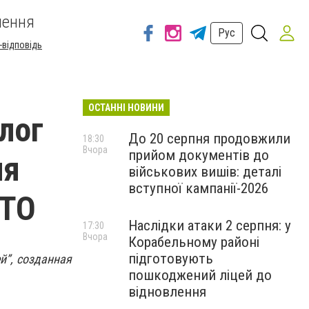
шення
Рус
-відповідь
ОСТАННІ НОВИНИ
лог
До 20 серпня продовжили
18:30
Вчора
прийом документів до
ля
військових вишів: деталі
вступної кампанії-2026
ОТО
Наслідки атаки 2 серпня: у
17:30
Вчора
Корабельному районі
підготовують
й”, созданная
пошкоджений ліцей до
відновлення