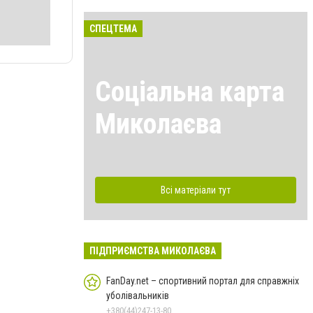
СПЕЦТЕМА
Соціальна карта
Миколаєва
Всі матеріали тут
ПІДПРИЄМСТВА МИКОЛАЄВА
FanDay.net – спортивний портал для справжніх
уболівальників
+380(44)247-13-80