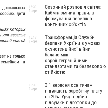
Сезонний розподіл світла:
16:30
в дошкольных
Вчора
Кабмін змінив правила
особию, дети
формування переліків
критичних об'єктів
аниях которых
ы или веселые
Трансформація Служби
16:17
ольной книгой
Вчора
безпеки України в умовах
екзистенційної війни:
баланс між
еет не только
євроінтеграційними
 семейном и
стандартами та безпековою
стійкістю
З 1 вересня освітянам
15:30
Вчора
підвищать заробітну плату
на 20%: Уряд підбив
підсумки підготовки до