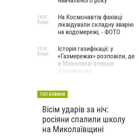
навчального року
На Космонавтів фахівці
14:30
Вчора
ліквідували складну аварію
на водомережі, - ФОТО
Історія газифікації: у
13:30
Вчора
«Газмережах» розповіли, де
в Миколаєві вперше
з'явився газ
Літній відпочинок у
13:00
Вчора
Миколаєві 2026: шукаємо
ТОП НОВИНИ
нові враження та
В Николеве вышла украинская азбука
Вісім ударів за ніч:
перезавантаження
росіяни спалили школу
ПАРТНЕРСЬКИЙ СПЕЦПРОЄКТ
на Миколаївщині