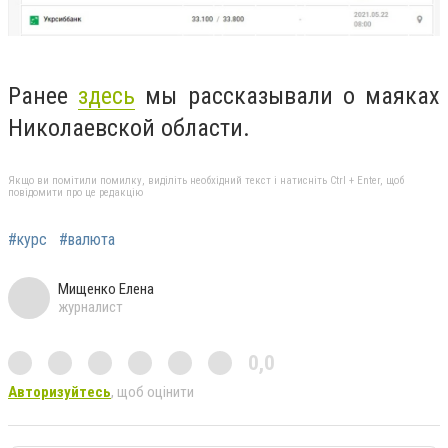
Ранее
здесь
мы рассказывали о маяках
Николаевской области.
Якщо ви помітили помилку, виділіть необхідний текст і натисніть Ctrl + Enter, щоб
повідомити про це редакцію
#курс
#валюта
Мищенко Елена
журналист
0,0
Авторизуйтесь
, щоб оцінити