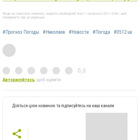
Якщо ви помітили помилку, виділіть необхідний текст і натисніть Ctrl + Enter, щоб
повідомити про це редакцію
#Прогноз Погоды
#Николаев
#Новости
#Погода
#0512.ua
0,0
Авторизуйтесь
, щоб оцінити
Діліться цією новиною та підписуйтесь на наші канали