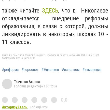
также читайте
ЗДЕСЬ
, что в
Николаеве
откладывается внедрение реформы
образования, в связи с которой, должны
ликвидировать в некоторых школах 10 -
11 классов.
Якщо ви помітили помилку, виділіть необхідний текст і натисніть Ctrl + Enter, щоб
повідомити про це редакцію
#реформа
#горсовет
#Николаев
#исполком
#изменения
Ткаченко Альона
Головна редакторка 0512.ua
0,0
Авторизуйтесь
, щоб оцінити