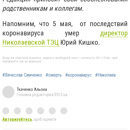
родственникам и коллегам.
Напомним, что
5 мая, от последствий
коронавируса умер
директор
Николаевской ТЭЦ
Юрий Кишко.
Якщо ви помітили помилку, виділіть необхідний текст і натисніть Ctrl + Enter, щоб
повідомити про це редакцію
#Вячеслав Симченко
#смерть
#коронавирус
#Николаев
Ткаченко Альона
Головна редакторка 0512.ua
Авторизуйтесь
, щоб оцінити