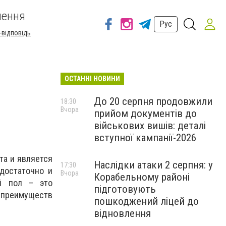
шення
Рус
-відповідь
ОСТАННІ НОВИНИ
До 20 серпня продовжили
18:30
Вчора
прийом документів до
військових вишів: деталі
вступної кампанії-2026
та и является
Наслідки атаки 2 серпня: у
17:30
достаточно и
Вчора
Корабельному районі
й пол – это
підготовують
 преимуществ
пошкоджений ліцей до
відновлення