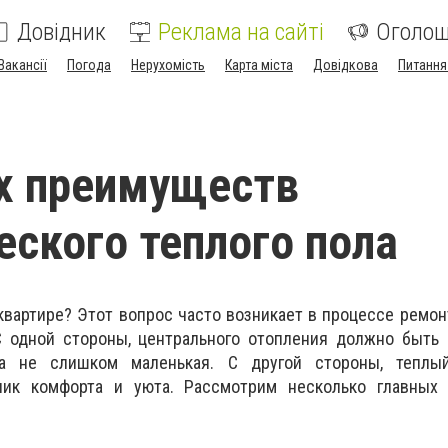
Довідник
Реклама на сайті
Оголо
Вакансії
Погода
Нерухомість
Карта міста
Довідкова
Питання
х преимуществ
еского теплого пола
квартире? Этот вопрос часто возникает в процессе ремон
 одной стороны, центрального отопления должно быть 
 не слишком маленькая. С другой стороны, теплы
ник комфорта и уюта. Рассмотрим несколько главных