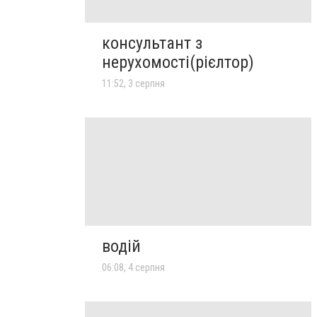
консультант з
нерухомості(рієлтор)
11:52, 3 серпня
водій
06:08, 4 серпня