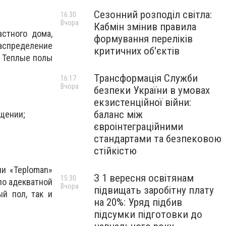
Сезонний розподіл світла:
16:30
Вчора
Кабмін змінив правила
стного дома,
формування переліків
распределение
критичних об'єктів
. Теплые полы
Трансформація Служби
16:17
Вчора
безпеки України в умовах
екзистенційної війни:
баланс між
щении;
євроінтеграційними
стандартами та безпековою
стійкістю
и «Teploman»
З 1 вересня освітянам
15:30
по адекватной
Вчора
підвищать заробітну плату
й пол, так и
на 20%: Уряд підбив
підсумки підготовки до