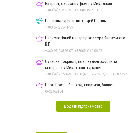
Еверест, охоронна фірма у Миколаєві
+380(67)515-10-91, +380(67)515-10-92
Пансіонат для літніх людей Грааль
+380(67)255-11-55
Наркологічний центр професора Яновського
В.П.
+380(97)538-97-07, +380(51)264-06-57
Сучасна покрівля, покрівельні роботи та
матеріали у Миколаєві під ключ
+380(93)952-02-91, +380 (67) 776-74-07, +380(63)774-77-47
Блок-Пост — більярд, квартири, банкет
0662962164
Додати підприємство