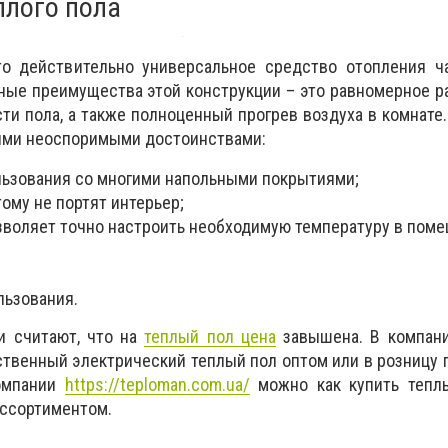
плого пола
о действительно универсальное средство отопления ча
вные преимущества этой конструкции – это равномерное 
сти пола, а также полноценный прогрев воздуха в комнате
ими неоспоримыми достоинствами:
ьзования со многими напольными покрытиями;
ому не портят интерьер;
зволяет точно настроить необходимую температуру в поме
льзования.
и считают, что на
теплый пол цена
завышена. В компани
твенный электрический теплый пол оптом или в розницу 
компании
https://teploman.com.ua/
можно как купить теплы
ассортиментом.