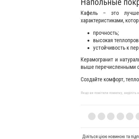
Напольные покр
Кафель – это лучше
характеристиками, кото
прочность;
высокая теплопров
устойчивость к пе
Керамогранит и натура
выше перечисленными с
Создайте комфорт, тепло
Якщо ви помітили помилку, виділіть нео
Діліться цією новиною та підп