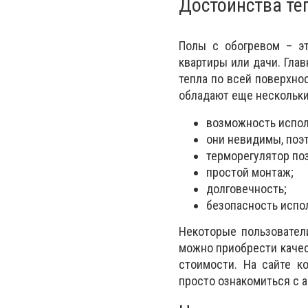
Достоинства те
Полы с обогревом – эт
квартиры или дачи. Гла
тепла по всей поверхно
обладают еще нескольк
возможность испол
они невидимы, поэт
терморегулятор по
простой монтаж;
долговечность;
безопасность испо
Некоторые пользовател
можно приобрести качес
стоимости. На сайте 
просто ознакомиться с 