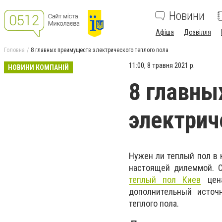
Новини
Афіша
Дозвілля
Головна
8 главных преимуществ электрического теплого пола
11:00, 8 травня 2021 р.
НОВИНИ КОМПАНІЙ
8 главны
электрич
Нужен ли теплый пол в 
настоящей дилеммой. С
теплый пол Киев
цена
дополнительный источ
теплого пола.