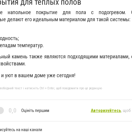
ытия для теплых полов
е напольное покрытие для пола с подогревом. 
рые делают его идеальным материалом для такой системы:
одность;
репадам температур.
льный камень также являются подходящими материалами,
войствами.
 и уют в вашем доме уже сегодня!
бхідний текст і натисніть Ctrl + Enter, щоб повідомити про це редакцію
0,0
Оцініть першим
Авторизуйтесь
, щоб
исуйтесь на наші канали