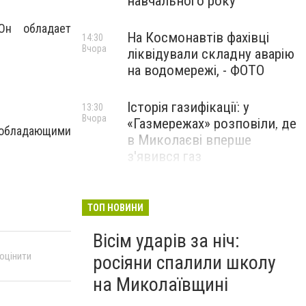
навчального року
Он обладает
На Космонавтів фахівці
14:30
Вчора
ліквідували складну аварію
на водомережі, - ФОТО
Історія газифікації: у
13:30
Вчора
«Газмережах» розповіли, де
 обладающими
в Миколаєві вперше
з'явився газ
Літній відпочинок у
13:00
Вчора
Миколаєві 2026: шукаємо
ТОП НОВИНИ
нові враження та
Вісім ударів за ніч:
перезавантаження
 оцінити
росіяни спалили школу
ПАРТНЕРСЬКИЙ СПЕЦПРОЄКТ
на Миколаївщині