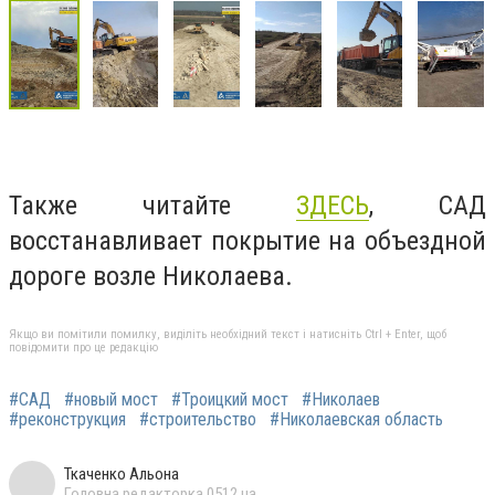
Также читайте
ЗДЕСЬ
, САД
восстанавливает покрытие на объездной
дороге возле Николаева.
Якщо ви помітили помилку, виділіть необхідний текст і натисніть Ctrl + Enter, щоб
повідомити про це редакцію
#САД
#новый мост
#Троицкий мост
#Николаев
#реконструкция
#строительство
#Николаевская область
Ткаченко Альона
Головна редакторка 0512.ua