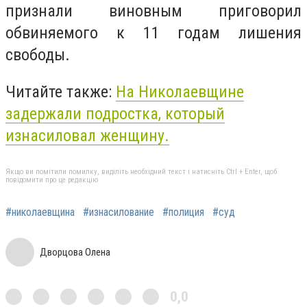
признали виновным приговорил
обвиняемого к 11 годам лишения
свободы.
Читайте также:
На Николаевщине
задержали подростка, который
изнасиловал женщину.
Якщо ви помітили помилку, виділіть необхідний текст і натисніть Ctrl + Enter, щоб
повідомити про це редакцію
#николаевщина
#изнасилование
#полиция
#суд
Дворцова Олена
0,0