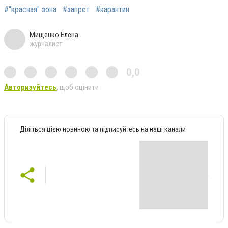
#"красная" зона
#запрет
#карантин
Мищенко Елена
журналист
0,0
Авторизуйтесь
, щоб оцінити
Діліться цією новиною та підписуйтесь на наші канали