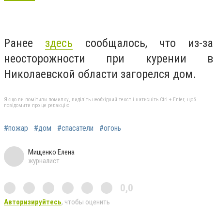
Ранее
здесь
сообщалось, что из-за
неосторожности при курении в
Николаевской области загорелся дом.
Якщо ви помітили помилку, виділіть необхідний текст і натисніть Ctrl + Enter, щоб
повідомити про це редакцію
#пожар
#дом
#спасатели
#огонь
Мищенко Елена
журналист
0,0
Авторизируйтесь
, чтобы оценить