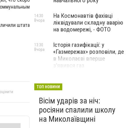
навчального року
 коммунальным
На Космонавтів фахівці
14:30
Вчора
ліквідували складну аварію
еличили штата
на водомережі, - ФОТО
.
Історія газифікації: у
13:30
Вчора
«Газмережах» розповіли, де
в Миколаєві вперше
з'явився газ
Літній відпочинок у
13:00
Вчора
Миколаєві 2026: шукаємо
ТОП НОВИНИ
 оцінити
нові враження та
Вісім ударів за ніч:
перезавантаження
росіяни спалили школу
ПАРТНЕРСЬКИЙ СПЕЦПРОЄКТ
на Миколаївщині