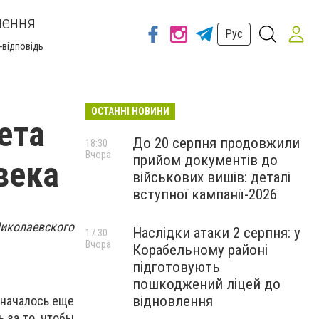
шення
Рус
-відповідь
ОСТАННІ НОВИНИ
ета
До 20 серпня продовжили
18:30
Вчора
прийом документів до
века
військових вишів: деталі
вступної кампанії-2026
иколаевского
Наслідки атаки 2 серпня: у
17:30
Вчора
Корабельному районі
підготовують
пошкоджений ліцей до
відновлення
 началось еще
 за то, чтобы