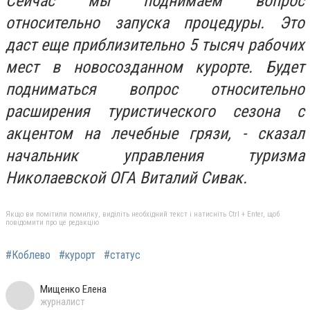
Сейчас мы поднимаем вопрос
относительно запуска процедуры. Это
даст еще приблизительно 5 тысяч рабочих
мест в новосозданном курорте. Будет
подниматься вопрос относительно
расширения туристического сезона с
акцентом на лечебные грязи, - сказал
начальник управления туризма
Николаевской ОГА Виталий Сивак.
Якщо ви помітили помилку, виділіть необхідний текст і натисніть Ctrl + Enter, щоб
повідомити про це редакцію
#Коблево
#курорт
#статус
Мищенко Елена
журналист