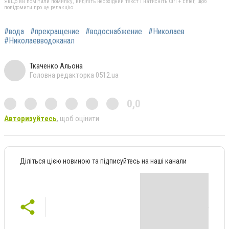
Якщо ви помітили помилку, виділіть необхідний текст і натисніть Ctrl + Enter, щоб
повідомити про це редакцію
#вода
#прекращение
#водоснабжение
#Николаев
#Николаевводоканал
Ткаченко Альона
Головна редакторка 0512.ua
0,0
Авторизуйтесь
, щоб оцінити
Діліться цією новиною та підписуйтесь на наші канали