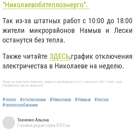
"Николаевоблтеплоэнерго".
Так из-за штатных работ с 10:00 до 18:00
жители микрорайонов Намыв и Лески
останутся без тепла.
Также читайте
ЗДЕСЬ
,график отключения
электричества в Николаеве на неделю.
Якщо ви помітили помилку, виділіть необхідний текст і натисніть Ctrl + Enter, щоб
повідомити про це редакцію
#тепло
#отключение
#Николаев
#Намыв
#лески
#теплоснобжение
Ткаченко Альона
Головна редакторка 0512.ua