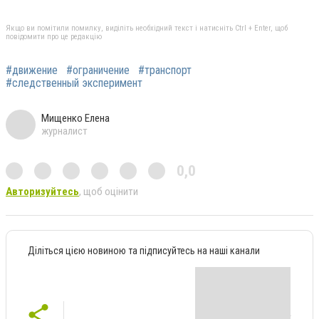
Якщо ви помітили помилку, виділіть необхідний текст і натисніть Ctrl + Enter, щоб
повідомити про це редакцію
#движение
#ограничение
#транспорт
#следственный эксперимент
Мищенко Елена
журналист
0,0
Авторизуйтесь
, щоб оцінити
Діліться цією новиною та підписуйтесь на наші канали