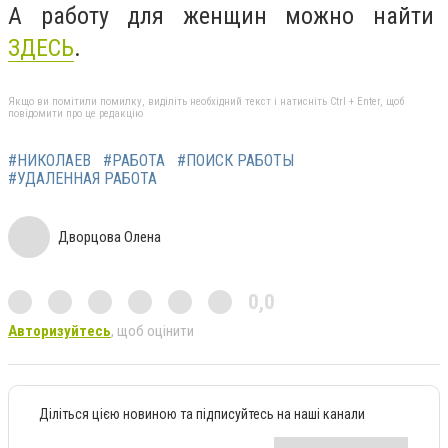
А работу для женщин можно найти
ЗДЕСЬ
.
Якщо ви помітили помилку, виділіть необхідний текст і натисніть Ctrl + Enter, щоб
повідомити про це редакцію
#НИКОЛАЕВ
#РАБОТА
#ПОИСК РАБОТЫ
#УДАЛЕННАЯ РАБОТА
Дворцова Олена
0,0
Авторизуйтесь
, щоб оцінити
Діліться цією новиною та підписуйтесь на наші канали