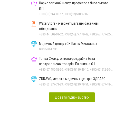
Наркологічний центр професора Яновського
В.П.
+380(51)264-06-57, +380(97)538-97-07
WaterStore - інтернет магазин басейнів і
обладнання
+380(44)502-01-02, +380(66)777-78-42, +380(67)777-82-19, +380(67)890-80-80, +380(73)890-80-80, +380(44)502-01-03
Медичний центр «ОН Клінік Миколаїв»
0-800-30-17-33
Точка Смаку, оптова-роздрібна база
продовольчих товарів, Пшенична О.І.
+380(67)486-52-20, +380(99)110-49-10, +380(67)512-20-35
ZDRAVO, мережа медичних центрів ЗДРАВО
+380(63)877-73-33, +380(67)239-78-51, +380(98)677-48-87
Додати підприємство