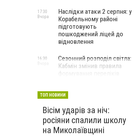
Наслідки атаки 2 серпня: у
17:30
Вчора
Корабельному районі
підготовують
пошкоджений ліцей до
відновлення
Сезонний розподіл світла:
16:30
Вчора
Кабмін змінив правила
формування переліків
критичних об'єктів
ТОП НОВИНИ
Вісім ударів за ніч:
росіяни спалили школу
на Миколаївщині