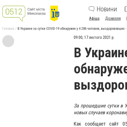
Новини
Афіша
Дозвілля
Головна
В Украине за сутки COVID-19 обнаружен у 4 286 человек, выздоровевших -
09:00, 17 лютого 2021 р.
В Украин
обнаруже
выздоров
За прошедшие сутки в 
новых случаев коронави
Как сообщает сайт 0