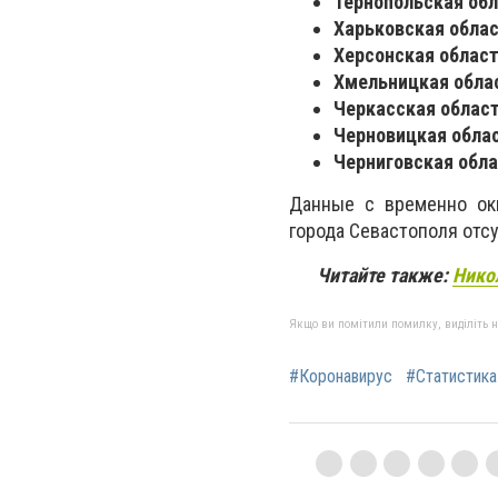
Тернопольская обла
Харьковская област
Херсонская область
Хмельницкая облас
Черкасская область
Черновицкая облас
Черниговская облас
Данные с временно ок
города Севастополя отс
Читайте также:
Нико
Якщо ви помітили помилку, виділіть нео
#Коронавирус
#Статистика