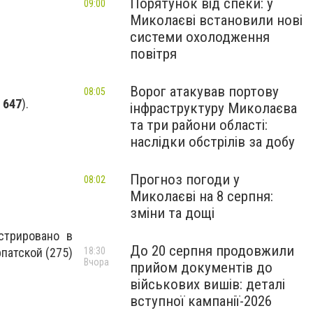
Порятунок від спеки: у
09:00
Миколаєві встановили нові
системи охолодження
повітря
Ворог атакував портову
08:05
 647
).
інфраструктуру Миколаєва
та три райони області:
наслідки обстрілів за добу
Прогноз погоди у
08:02
Миколаєві на 8 серпня:
зміни та дощі
стрировано в
До 20 серпня продовжили
рпатской (275)
18:30
Вчора
прийом документів до
військових вишів: деталі
вступної кампанії-2026