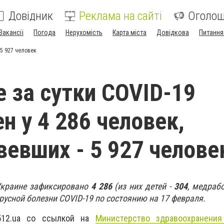
Довідник
Реклама на сайті
Оголо
Вакансії
Погода
Нерухомість
Карта міста
Довідкова
Питання
 5 927 человек
е за сутки COVID-19
н у 4 286 человек,
евших - 5 927 челове
Украине зафиксировано
4 286
(из них детей -
304
, медраб
русной болезни COVID-19 по состоянию на 17 февраля.
512.ua со ссылкой на
Министерство здравоохранения