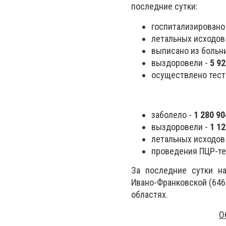
последние сутки:
госпитализировано
летальных исходов
выписано из больн
выздоровели -
5 92
осуществлено тест
заболело -
1 280 90
выздоровели -
1 12
летальных исходов
проведения ПЦР-те
За последние сутки н
Ивано-Франковской (646),
областях.
О