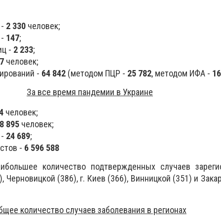
 -
2 330
человек;
 -
147
;
иц -
2 233
;
7
человек;
ирований -
64 842
(методом ПЦР -
25 782
, методом ИФА -
16
За все время пандемии в Украине
4
человек;
8 895
человек;
 -
24 689
;
стов -
6 596 588
аибольшее количество подтвержденных случаев зареги
 Черновицкой (386), г. Киев (366), Винницкой (351) и Зака
бщее количество случаев заболевания в регионах