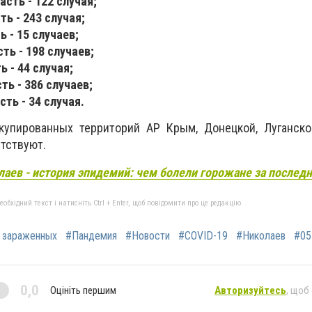
сть - 122 случая;
ь - 243 случая;
 - 15 случаев;
ть - 198 случаев;
 - 44 случая;
ть - 386 случаев;
ть - 34 случая.
купированных территорий АР Крым
, Донецкой, Луганск
утствуют.
лаев - история эпидемий: чем болели горожане за последн
бхідний текст і натисніть Ctrl + Enter, щоб повідомити про це редакцію
 зараженных
#Пандемия
#Новости
#COVID-19
#Николаев
#05
0,0
Оцініть першим
Авторизуйтесь
, щоб