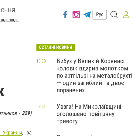
шення
Рус
-відповідь
ОСТАННІ НОВИНИ
Вибух у Великій Коренисі:
10:00
чоловік вдарив молотком
по артгільзі на металобрухті
— один загиблий та двоє
к
поранених
Увага! На Миколаївщині
09:51
отников -
329
)
оголошено повітряну
тривогу
 Украины
, за