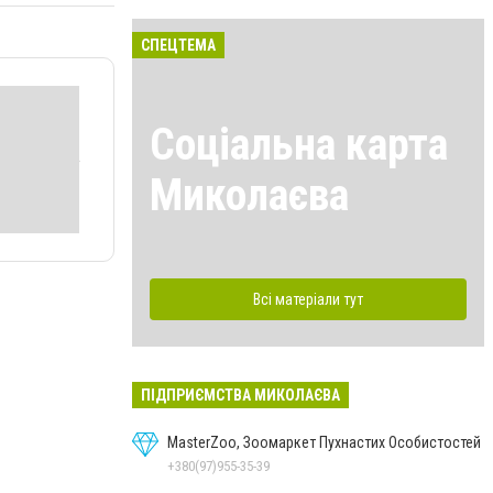
СПЕЦТЕМА
Соціальна карта
Миколаєва
Всі матеріали тут
ПІДПРИЄМСТВА МИКОЛАЄВА
MasterZoo, Зоомаркет Пухнастих Особистостей
+380(97)955-35-39