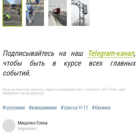
Подписывайтесь на наш
Telegram-канал
,
чтобы быть в курсе всех главных
событий.
Якщо ви помітили помилку, виділіть необхідний текст і натисніть Ctrl + Enter, щоб
повідомити про це редакцію
#грузовики
#взвешивание
#трасса Н-11
#Казанка
Мищенко Елена
журналист