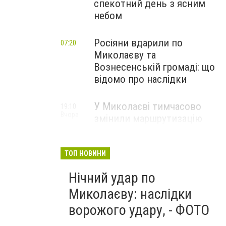
спекотний день з ясним
небом
Росіяни вдарили по
07:20
Миколаєву та
Вознесенській громаді: що
відомо про наслідки
У Миколаєві тимчасово
19:10
Вчора
змінили маршрутизацію
пацієнтів з інсультом: куди
звертатися
ТОП НОВИНИ
Нічний удар по
Миколаєву: наслідки
ворожого удару, - ФОТО