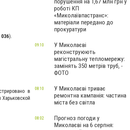
порушення на 1,67 млн грн у
роботі КП
«Миколаївпастранс»:
матеріали передано до
прокуратури
 036
).
У Миколаєві
09:10
реконструюють
магістральну тепломережу:
замінять 350 метрів труб, -
ФОТО
У Миколаєві триває
08:10
стрировано в
ремонтна кампанія: частина
 и Харьковской
міста без світла
Прогноз погоди у
08:02
Миколаєві на 6 серпня: