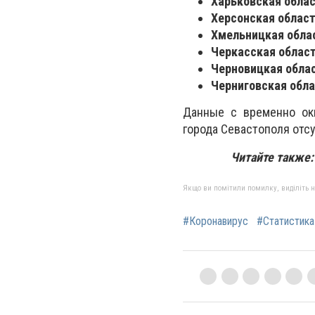
Харьковская област
Херсонская область
Хмельницкая облас
Черкасская область
Черновицкая облас
Черниговская облас
Данные с временно ок
города Севастополя отс
Читайте также
Якщо ви помітили помилку, виділіть нео
#Коронавирус
#Статистика