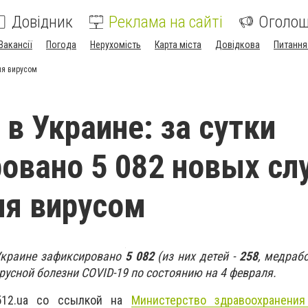
Довідник
Реклама на сайті
Оголо
Вакансії
Погода
Нерухомість
Карта міста
Довідкова
Питання
ия вирусом
 в Украине: за сутки
овано 5 082 новых сл
ия вирусом
Украине зафиксировано
5 082
(из них детей -
258
, медраб
русной болезни COVID-19 по состоянию на 4 февраля.
512.ua со ссылкой на
Министерство здравоохранения