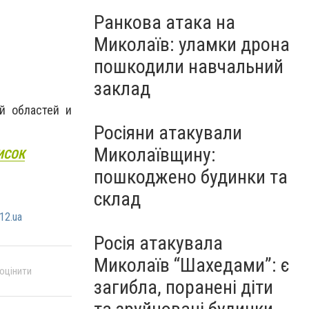
Ранкова атака на
Миколаїв: уламки дрона
пошкодили навчальний
заклад
ой областей и
Росіяни атакували
Миколаївщину:
ПИСОК
пошкоджено будинки та
склад
12.ua
Росія атакувала
Миколаїв “Шахедами”: є
 оцінити
загибла, поранені діти