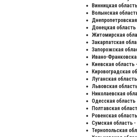
Винницкая область 
Волынская область
Днепропетровская 
Донецкая область 
Житомирская облас
Закарпатская облас
З
апорожская облас
Ивано-Франковская
Киевская область -
Кировоградская об
Луганская область 
Львовская область 
Николаевская обла
Одесская область -
Полтавская область
Ровенская область 
Сумская область - 
Тернопольская обла