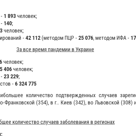
 -
1 893
человек;
 -
140
;
3
человек;
ирований -
42 112
(методом ПЦР -
25 076
, методом ИФА -
17
За все время пандемии в Украине
6
человек;
5 406
человек;
 -
23 229
;
стов -
6 324 775
аибольшее количество подтвержденных случаев зареги
о-Франковской (354), в г.. Киев (342), во Львовской (308)
бщее количество случаев заболевания в регионах
я;