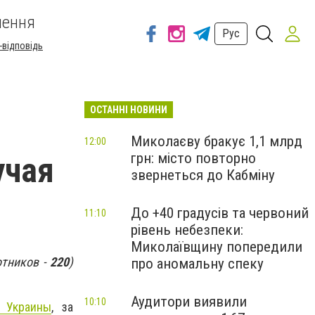
шення
Рус
-відповідь
ОСТАННІ НОВИНИ
Миколаєву бракує 1,1 млрд
12:00
грн: місто повторно
учая
звернеться до Кабміну
До +40 градусів та червоний
11:10
рівень небезпеки:
Миколаївщину попередили
отников -
220
)
про аномальну спеку
Аудитори виявили
10:10
 Украины
, за