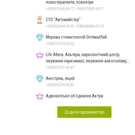
психотерапевти, психіатри
+380(67)400-44-77, +380(67)400-44-77
СТО "Автомайстер"
+380(63)844-50-93, +380(63)860-63-39
Мережа стоматологій ОптімалЛаб
+380(73)124-55-65
Life Altera. Альтера, наркологічний центр,
лікування наркоманії, лікування алкоголізму,
зняття ломки
+380(97)741-44-47
Ангстрем, ліцей
+380(95)678-90-03
Адвокатське об'єднання Актум
Додати підприємство