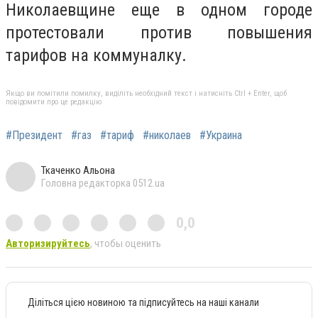
Николаевщине еще в одном городе
протестовали против повышения
тарифов на коммуналку.
Якщо ви помітили помилку, виділіть необхідний текст і натисніть Ctrl + Enter, щоб
повідомити про це редакцію
#Президент
#газ
#тариф
#николаев
#Украина
Ткаченко Альона
Головна редакторка 0512.ua
0,0
Авторизируйтесь
, чтобы оценить
Діліться цією новиною та підписуйтесь на наші канали