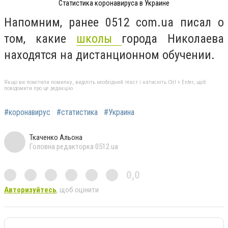
Статистика коронавируса в Украине
Напомним, ранее 0512 com.ua писал о
том, какие
школы
города Николаева
находятся на дистанционном обучении.
Якщо ви помітили помилку, виділіть необхідний текст і натисніть Ctrl + Enter, щоб
повідомити про це редакцію
#коронавирус
#статистика
#Украина
Ткаченко Альона
Головна редакторка 0512.ua
0,0
Авторизуйтесь
, щоб оцінити