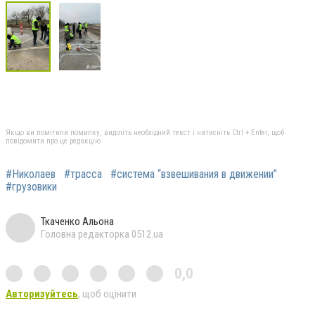
Якщо ви помітили помилку, виділіть необхідний текст і натисніть Ctrl + Enter, щоб
повідомити про це редакцію
#Николаев
#трасса
#система “взвешивания в движении”
#грузовики
Ткаченко Альона
Головна редакторка 0512.ua
0,0
Авторизуйтесь
, щоб оцінити