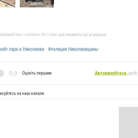
бхідний текст і натисніть Ctrl + Enter, щоб повідомити про це редакцію
кейт парк в Николаеве
#полиция Николаевщины
0,0
Оцініть першим
Авторизуйтесь
, щоб
исуйтесь на наші канали