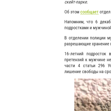
скейт-парке.
Об этом
сообщает
отдел
Напомним, что 6 дека
подростками и мужчиной.
В отделении полиции му
разрешающие хранение 
16-летний подросток 
претензий к мужчине не
части 4 статьи 296 Уг
лишение свободы на срок