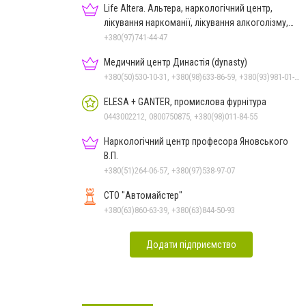
Life Altera. Альтера, наркологічний центр,
лікування наркоманії, лікування алкоголізму,
зняття ломки
+380(97)741-44-47
Медичний центр Династія (dynasty)
+380(50)530-10-31, +380(98)633-86-59, +380(93)981-01-61
ELESA + GANTER, промислова фурнітура
0443002212, 0800750875, +380(98)011-84-55
Наркологічний центр професора Яновського
В.П.
+380(51)264-06-57, +380(97)538-97-07
СТО "Автомайстер"
+380(63)860-63-39, +380(63)844-50-93
Додати підприємство