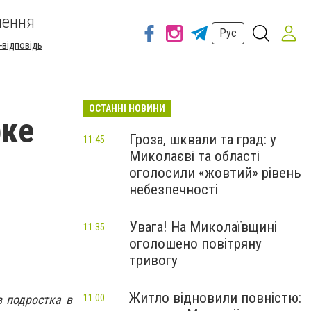
шення
Рус
-відповідь
ОСТАННІ НОВИНИ
рке
Гроза, шквали та град: у
11:45
Миколаєві та області
оголосили «жовтий» рівень
небезпечності
Увага! На Миколаївщині
11:35
оголошено повітряну
тривогу
Житло відновили повністю:
 подростка в
11:00