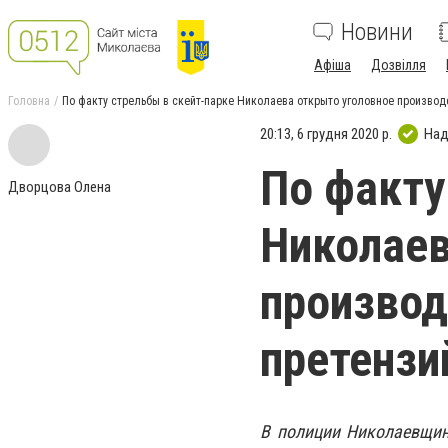
Новини
Афіша
Дозвілля
Головна
По факту стрельбы в скейт-парке Николаева открыто уголовное производ
20:13, 6 грудня 2020 р.
Над
По факту
Дворцова Олена
Николаев
производ
претензи
В полиции Николаевщин