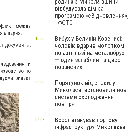
родина з Миколаївщини
відбудувала дім за
програмою «єВідновлення»,
- ФОТО
фликт между
я в парня.
Вибух у Великій Коренисі:
10:00
ал документы,
чоловік вдарив молотком
по артгільзі на металобрухті
— один загиблий та двоє
следования и
поранених
оизводство по
дусматривает
Порятунок від спеки: у
09:00
Миколаєві встановили нові
системи охолодження
повітря
Ворог атакував портову
08:05
інфраструктуру Миколаєва