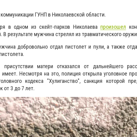
 коммуникации ГУНП в Николаевской области.
бря в одном из скейт-парков Николаева
произошел
кон
 В результате мужчина стрелял из травматического оружи
жчина добровольно отдал пистолет и пули, а также отд
пистолета.
в присутствии матери отказался от дальнейшего рас
 имеет. Несмотря на это, полиция открыла уголовное пр
оловного кодекса "Хулиганство", санкция которой пре
 от 3 до 7 лет.