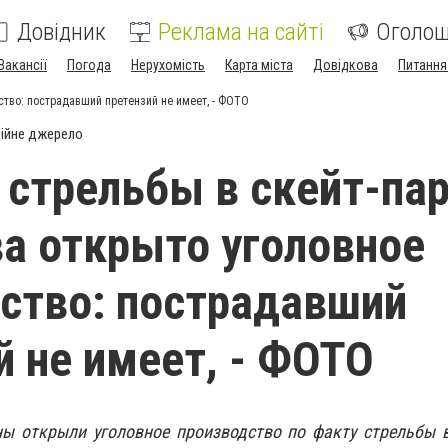
Довідник
Реклама на сайті
Оголо
Вакансії
Погода
Нерухомість
Карта міста
Довідкова
Питання
ство: пострадавший претензий не имеет, - ФОТО
ійне джерело
 стрельбы в скейт-па
а открыто уголовное
ство: пострадавший
й не имеет, - ФОТО
ы открыли уголовное производство по факту стрельбы в