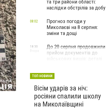
та три райони області:
наслідки обстрілів за добу
Прогноз погоди у
08:02
Миколаєві на 8 серпня:
зміни та дощі
До 20 серпня продовжили
18:30
Вчора
прийом документів до
військових вишів: деталі
вступної кампанії-2026
ТОП НОВИНИ
Стрельба в Николаеве
Вісім ударів за ніч:
росіяни спалили школу
на Миколаївщині