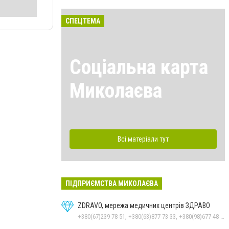
СПЕЦТЕМА
Соціальна карта
Миколаєва
Всі матеріали тут
ПІДПРИЄМСТВА МИКОЛАЄВА
ZDRAVO, мережа медичних центрів ЗДРАВО
+380(67)239-78-51, +380(63)877-73-33, +380(98)677-48-87