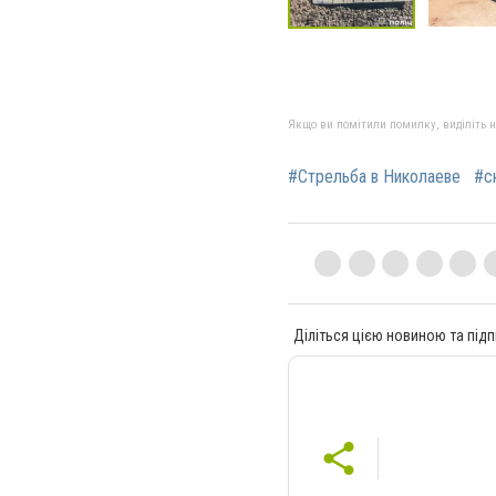
Якщо ви помітили помилку, виділіть нео
#Стрельба в Николаеве
#с
Діліться цією новиною та підп