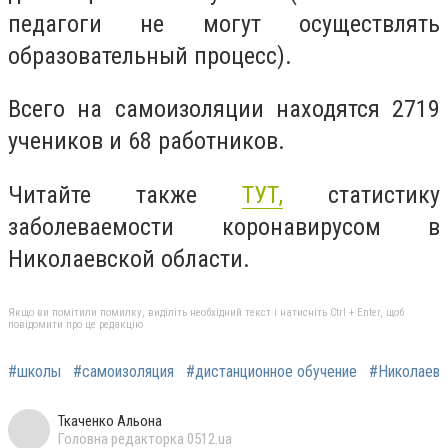
педагоги не могут осуществлять
образовательный процесс).
Всего на самоизоляции находятся 2719
учеников и 68 работников.
Читайте также
ТУТ,
статистику
заболеваемости коронавирусом в
Николаевской области.
Якщо ви помітили помилку, виділіть необхідний текст і натисніть Ctrl + Enter, щоб
повідомити про це редакцію
#школы
#самоизоляция
#дистанционное обучение
#Николаев
Ткаченко Альона
Головна редакторка 0512.ua