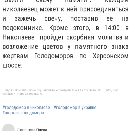
николаевец может к ней присоединиться
и зажечь свечу, поставив ее на
подоконнике. Кроме этого, в 14:00 в
Николаеве пройдет скорбная молитва и
возложение цветов у памятного знака
жертвам Голодоморов по Херсонском
шоссе.
Якщо ви помітили помилку, виділіть необхідний текст і натисніть Ctrl + Enter, щоб
повідомити про це редакцію
#голодомор в николаеве
#голодомор в украине
#жертвы голодомора
Дворцова Олена