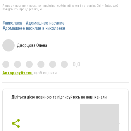
Якщо ви помітили помилку, виділіть необхідний текст і натисніть Ctrl + Enter, щоб
повідомити про це редакцію
#николаев
#домашнее насилие
#домашнее насилие в николаеве
Дворцова Олена
0,0
Авторизуйтесь
, щоб оцінити
Діліться цією новиною та підписуйтесь на наші канали