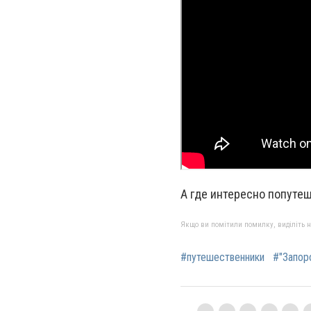
А где интересно попуте
Якщо ви помітили помилку, виділіть нео
#путешественники
#"Запор