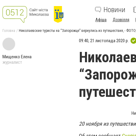
Новини
Афіша
Дозвілля
Головна
Николаевские туристы на “Запорожце” вернулись из путешествия, - ФОТ
09:40, 21 листопада 2020 р.
Николаев
Мищенко Елена
журналист
“Запорож
путешест
Ни
20 ноября из путешестви
Об этом сообщает
Суспі