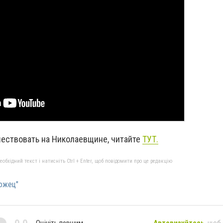
шествовать на Николаевщине, читайте
ТУТ.
бхідний текст і натисніть Ctrl + Enter, щоб повідомити про це редакцію
ожец"