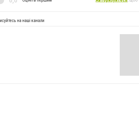
0,0
Оцініть першим
Авторизуйтесь
, щоб
исуйтесь на наші канали