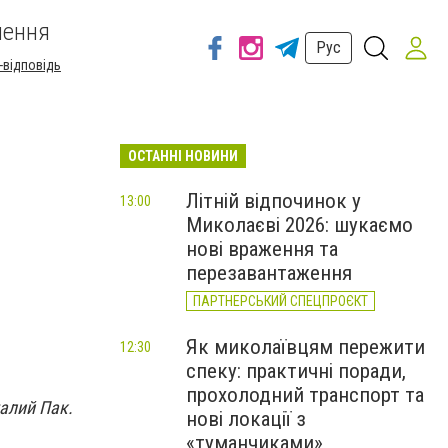
шення
Рус
-відповідь
ОСТАННІ НОВИНИ
Літній відпочинок у
13:00
Миколаєві 2026: шукаємо
нові враження та
перезавантаження
ПАРТНЕРСЬКИЙ СПЕЦПРОЄКТ
Як миколаївцям пережити
12:30
спеку: практичні поради,
прохолодний транспорт та
алий Пак.
нові локації з
«туманчиками»