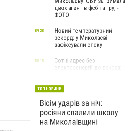
Миколаєву: СБУ затримала
двох агентів фсб та гру, -
ФОТО
Новий температурний
09:30
рекорд: у Миколаєві
зафіксували спеку
Сотні адрес без
08:10
електроенергії до вечора:
де у Миколаєві не буде
світла, - ФОТО
ТОП НОВИНИ
Вісім ударів за ніч:
росіяни спалили школу
на Миколаївщині