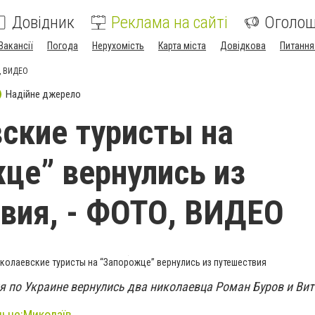
Довідник
Реклама на сайті
Оголо
Вакансії
Погода
Нерухомість
Карта міста
Довідкова
Питання
О, ВИДЕО
Надійне джерело
ские туристы на
це” вернулись из
вия, - ФОТО, ВИДЕО
колаевские туристы на “Запорожце” вернулись из путешествия
я по Украине вернулись два николаевца Роман Буров и Вит
льне:Миколаїв.