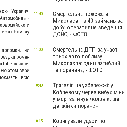
всю Украину.
Смертельна пожежа в
11:40
 Автомобиль -
Миколаєві та 40 займань за
Первомайске и
добу: оперативне зведення
длежит Роману
ДСНС, - ФОТО
Смертельна ДТП за участі
 поломки, ни
11:00
трьох авто поблизу
поездки роман
Миколаєва: один загиблий
ouTube-канале
та поранена, - ФОТО
 Но этом свои
показать всю
Трагедія на узбережжі: у
10:40
Коблевому через вибух міни
у морі загинув чоловік, ще
дві жінки поранені
Коригували удари по
10:15