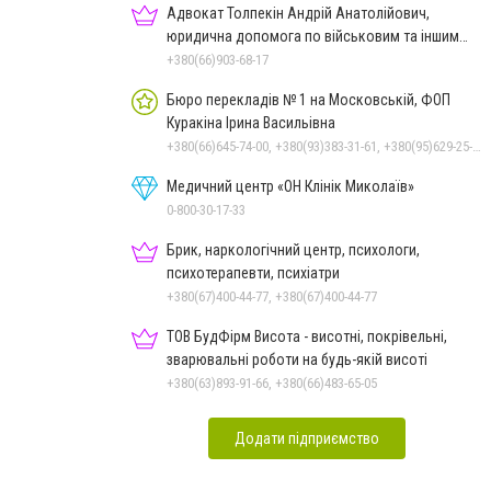
Адвокат Толпекін Андрій Анатолійович,
юридична допомога по військовим та іншим
справам
+380(66)903-68-17
Бюро перекладів № 1 на Московській, ФОП
Куракіна Ірина Васильівна
+380(66)645-74-00, +380(93)383-31-61, +380(95)629-25-06, +380(67)512-47-06, +380(66)645-74-00
Медичний центр «ОН Клінік Миколаїв»
0-800-30-17-33
Брик, наркологічний центр, психологи,
психотерапевти, психіатри
+380(67)400-44-77, +380(67)400-44-77
ТОВ БудФірм Висота - висотні, покрівельні,
зварювальні роботи на будь-якій висоті
+380(63)893-91-66, +380(66)483-65-05
Додати підприємство