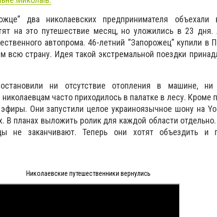
ожце” два николаевских предпринимателя объехали 
тят на это путешествие месяц, но уложились в 23 дня.
ественного автопрома. 46-летний “Запорожец” купили в 
ем всю страну. Идея такой экстремальной поездки прина
остановили ни отсутствие отопления в машине, ни
 николаевцам часто приходилось в палатке в лесу. Кроме 
 эфиры. Они запустили целое украиноязычное шону на Y
х. В планах выложить ролик для каждой области отдельно.
цы не заканчивают. Теперь они хотят объездить и 
Николаевские путешественники вернулись