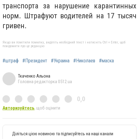
транспорта за нарушение карантинных
норм. Штрафуют водителей на 17 тысяч
гривен.
Якщо ви помітили помилку, виділіть необхідний текст і натисніть Ctrl + Enter, щоб
повідомити про це редакцію
#штраф
#Президент
#Украина
#Николаев
#маска
Ткаченко Альона
Головна редакторка 0512.ua
0,0
Авторизуйтесь
, щоб оцінити
Діліться цією новиною та підписуйтесь на наші канали