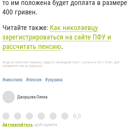
то им положена будет доплата в размере
400 гривен.
Читайте также:
Как николаевцу
зарегистрироваться на сайте ПФУ и
рассчитать
пенсию
.
Якщо ви помітили помилку, виділіть необхідний текст і натисніть Ctrl + Enter, щоб
повідомити про це редакцію
#николаев
#пенсия
#украина
Дворцова Олена
0,0
Авторизуйтесь
, щоб оцінити