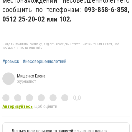
местонахождении несовершеннолетнего
сообщить по телефонам:
093-858-6-858,
0512 25-20-02
или 102.
Якщо ви помітили помилку, виділіть необхідний текст і натисніть Ctrl + Enter, щоб
повідомити про це редакцію
#розыск
#несовершеннолетний
Мищенко Елена
журналист
0,0
Авторизуйтесь
, щоб оцінити
Діліться цією новиною та підписуйтесь на наші канали