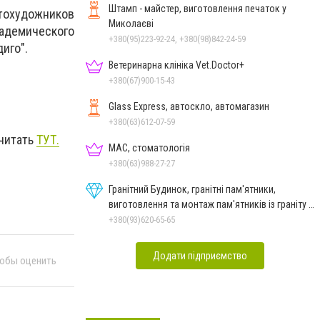
Штамп - майстер, виготовлення печаток у
тохудожников
Миколаєві
демического
+380(95)223-92-24, +380(98)842-24-59
иго".
Ветеринарна клініка Vet.Doctor+
+380(67)900-15-43
Glass Express, автоскло, автомагазин
+380(63)612-07-59
очитать
ТУТ.
МАС, стоматологія
+380(63)988-27-27
Гранітний Будинок, гранітні пам'ятники,
виготовлення та монтаж пам'ятників із граніту в
Миколаєві
+380(93)620-65-65
Додати підприємство
тобы оценить