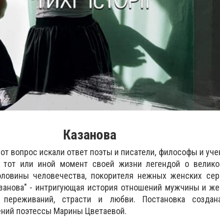
Казанова
 этот вопрос искали ответ поэты и писатели, философы и уч
в тот или иной момент своей жизни легендой о велико
оловины человечества, покорителя нежных женских се
азанова" - интригующая история отношений мужчины и ж
 переживаний, страсти и любви. Постановка созда
ений поэтессы Марины Цветаевой.