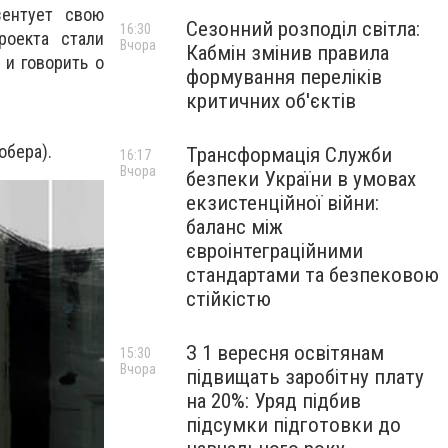
зентует свою
Сезонний розподіл світла:
16:30
роекта стали
Вчора
Кабмін змінив правила
и говорить о
формування переліків
критичних об'єктів
обера).
Трансформація Служби
16:17
Вчора
безпеки України в умовах
екзистенційної війни:
баланс між
євроінтеграційними
стандартами та безпековою
стійкістю
З 1 вересня освітянам
15:30
Вчора
підвищать заробітну плату
на 20%: Уряд підбив
підсумки підготовки до