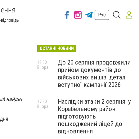
шення
Рус
-відповідь
ОСТАННІ НОВИНИ
До 20 серпня продовжили
18:30
Вчора
прийом документів до
військових вишів: деталі
вступної кампанії-2026
ый найдет
Наслідки атаки 2 серпня: у
17:30
Вчора
Корабельному районі
підготовують
дня.
пошкоджений ліцей до
відновлення