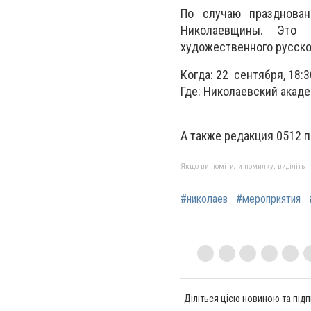
По случаю празднован
Николаевщины. Это п
художественного русског
Когда: 22 сентября, 18:3
Где: Николаевский акад
А также редакция 0512 
Якщо ви помітили помилку, виділіть нео
#николаев
#мероприятия
Діліться цією новиною та підп