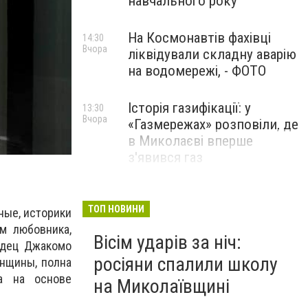
навчального року
На Космонавтів фахівці
14:30
Вчора
ліквідували складну аварію
на водомережі, - ФОТО
Історія газифікації: у
13:30
Вчора
«Газмережах» розповіли, де
в Миколаєві вперше
з'явився газ
Літній відпочинок у
13:00
Вчора
Миколаєві 2026: шукаємо
ТОП НОВИНИ
еные, историки
нові враження та
м любовника,
Вісім ударів за ніч:
перезавантаження
рдец Джакомо
росіяни спалили школу
енщины, полна
ПАРТНЕРСЬКИЙ СПЕЦПРОЄКТ
на на основе
на Миколаївщині