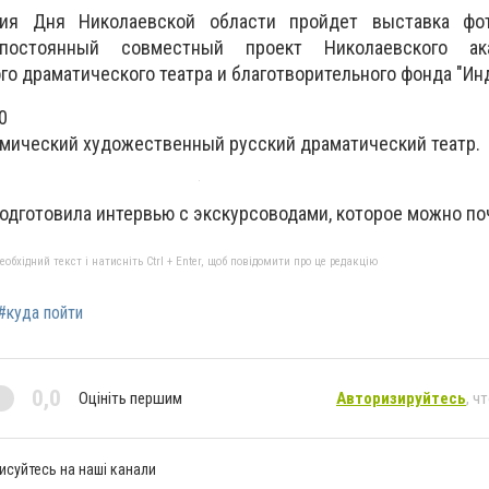
ия Дня Николаевской области пройдет выставка фо
остоянный совместный проект Николаевского ака
о драматического театра и благотворительного фонда "Инд
0
емический художественный русский драматический театр.
подготовила интервью с экскурсоводами, которое можно п
бхідний текст і натисніть Ctrl + Enter, щоб повідомити про це редакцію
#куда пойти
0,0
Оцініть першим
Авторизируйтесь
, ч
исуйтесь на наші канали