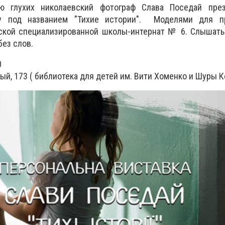
 глухих николаевский фотограф Слава Поседай пре
у под названием "Тихие истории". Моделями для п
ской специализированной школы-интернат № 6. Слышать 
без слов.
0
ый, 173 ( библиотека для детей им. Вити Хоменко и Шуры К