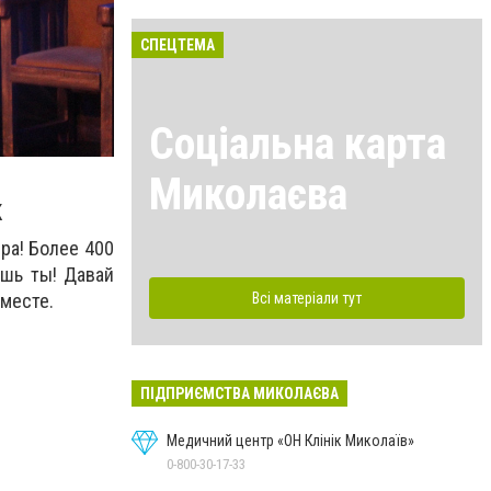
СПЕЦТЕМА
Соціальна карта
Миколаєва
к
ра! Более 400
ешь ты! Давай
Всі матеріали тут
месте.
ПІДПРИЄМСТВА МИКОЛАЄВА
Медичний центр «ОН Клінік Миколаїв»
0-800-30-17-33