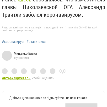
главы Николаевской ОГА Александр
Трайтли заболел коронавирусом.
Якщо ви помітили помилку, виділіть необхідний текст і натисніть Ctrl + Enter, щоб
повідомити про це редакцію
#коронавирус
#статитсика
Мищенко Елена
журналист
0,0
Авторизируйтесь
, чтобы оценить
Діліться цією новиною та підписуйтесь на наші канали