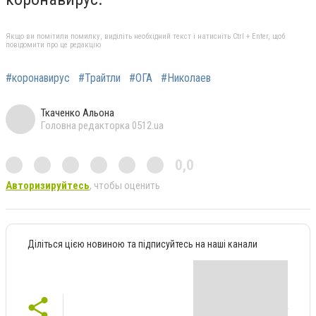
Якщо ви помітили помилку, виділіть необхідний текст і натисніть Ctrl + Enter, щоб
повідомити про це редакцію
#коронавирус
#Трайтли
#ОГА
#Николаев
Ткаченко Альона
Головна редакторка 0512.ua
0,0
Авторизируйтесь
, чтобы оценить
Діліться цією новиною та підписуйтесь на наші канали