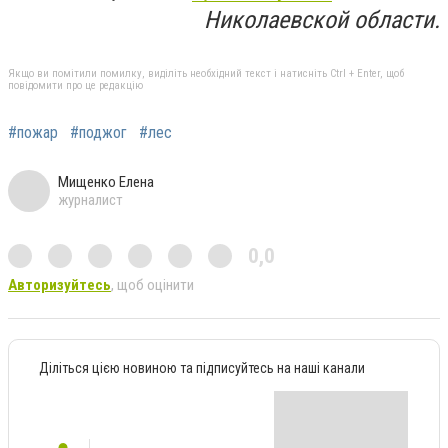
Николаевской области.
Якщо ви помітили помилку, виділіть необхідний текст і натисніть Ctrl + Enter, щоб
повідомити про це редакцію
#пожар
#поджог
#лес
Мищенко Елена
журналист
0,0
Авторизуйтесь
, щоб оцінити
Діліться цією новиною та підписуйтесь на наші канали