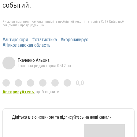
событий.
Якщо ви помітили помилку, виділіть необхідний текст і натисніть Ctrl + Enter, щоб
повідомити про це редакцію
#антирекорд
#статистика
#коронавирус
#Николаевская область
Ткаченко Альона
Головна редакторка 0512.ua
0,0
Авторизуйтесь
, щоб оцінити
Діліться цією новиною та підписуйтесь на наші канали