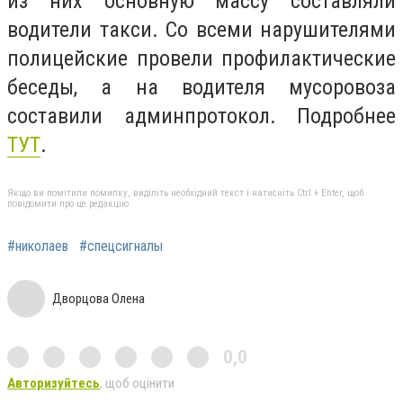
из них основную массу составляли
водители такси. Со всеми нарушителями
полицейские провели профилактические
беседы, а на водителя мусоровоза
составили админпротокол. Подробнее
ТУТ
.
Якщо ви помітили помилку, виділіть необхідний текст і натисніть Ctrl + Enter, щоб
повідомити про це редакцію
#николаев
#спецсигналы
Дворцова Олена
0,0
Авторизуйтесь
, щоб оцінити