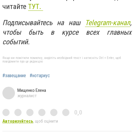
читайте
ТУТ.
Подписывайтесь на наш
Telegram-канал
,
чтобы быть в курсе всех главных
событий.
Якщо ви помітили помилку, виділіть необхідний текст і натисніть Ctrl + Enter, щоб
повідомити про це редакцію
#завещание
#нотариус
Мищенко Елена
журналист
0,0
Авторизуйтесь
, щоб оцінити