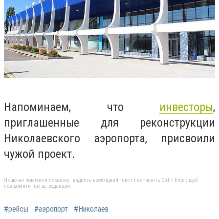
Напоминаем,
что
инвесторы
,
приглашенные для реконструкции
Николаевского аэропорта, присвоили
чужой проект.
Якщо ви помітили помилку, виділіть необхідний текст і натисніть Ctrl + Enter, щоб
повідомити про це редакцію
#рейсы
#аэропорт
#Николаев