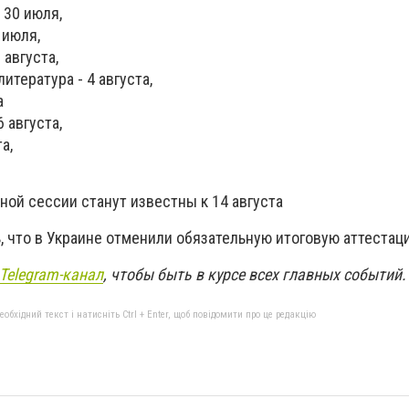
 30 июля,
 июля,
 августа,
итература - 4 августа,
а
 августа,
а,
ой сессии станут известны к 14 августа
 что в Украине отменили обязательную итоговую аттестац
Telegram-канал
, чтобы быть в курсе всех главных событий
бхідний текст і натисніть Ctrl + Enter, щоб повідомити про це редакцію