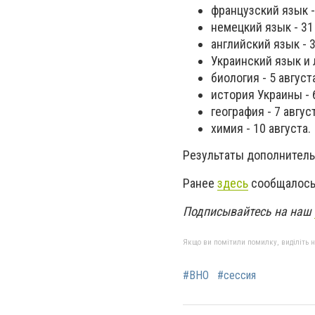
французский язык -
немецкий язык - 31
английский язык - 3
Украинский язык и л
биология - 5 август
история Украины - 6
география - 7 август
химия - 10 августа.
Результаты дополнительн
Ранее
здесь
сообщалось,
Подписывайтесь на наш
Якщо ви помітили помилку, виділіть нео
#ВНО
#сессия