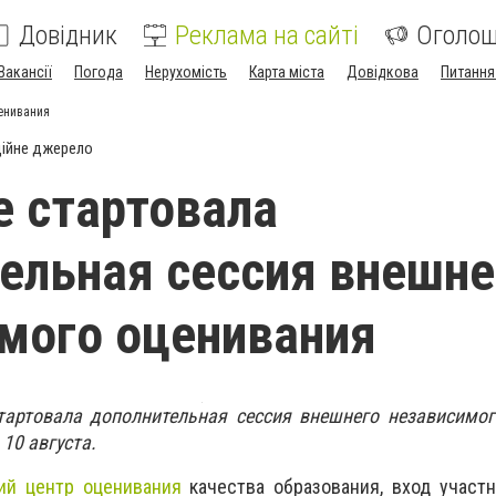
Довідник
Реклама на сайті
Оголо
Вакансії
Погода
Нерухомість
Карта міста
Довідкова
Питання
енивания
ійне джерело
е стартовала
ельная сессия внешне
мого оценивания
тартовала дополнительная сессия внешнего независимог
 10 августа.
ий центр оценивания
качества образования, вход участ