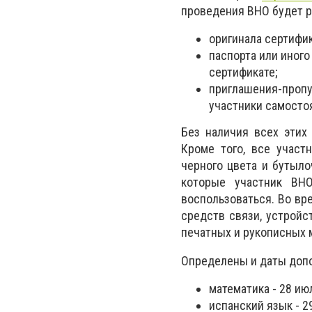
проведения ВНО будет р
оригинала сертифи
паспорта или иного
сертификате;
приглашения-пропу
участники самосто
Без наличия всех этих
Кроме того, все участ
черного цвета и бутыло
которые участник ВН
воспользоваться. Во вр
средств связи, устройс
печатных и рукописных 
Определены и даты доп
математика - 28 ию
испанский язык - 2