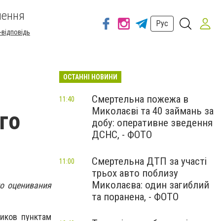
шення
Рус
-відповідь
ОСТАННІ НОВИНИ
Смертельна пожежа в
11:40
Миколаєві та 40 займань за
го
добу: оперативне зведення
ДСНС, - ФОТО
Смертельна ДТП за участі
11:00
трьох авто поблизу
Миколаєва: один загиблий
о оценивания
та поранена, - ФОТО
ников пунктам