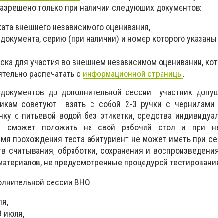
азрешено только при наличии следующих документов:
ката внешнего независимого оценивания,
 документа, серию (при наличии) и номер которого указаны
ска для участия во внешнем независимом оценивании, ко
ятельно распечатать с
информационной страницы
.
 документов до дополнительной сессии участник допущ
никам советуют взять с собой 2-3 ручки с чернилами
чку с питьевой водой без этикетки, средства индивидуа
О сможет положить на свой рабочий стол и при не
емя прохождения теста абитуриент не может иметь при се
тв считывания, обработки, сохранения и воспроизведени
материалов, не предусмотренные процедурой тестировани
олнительной сессии ВНО:
ля,
9 июля,