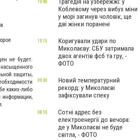
Трагедія на узбережжі: у
10:40
Коблевому через вибух міни
у морі загинув чоловік, ще
дві жінки поранені
 в
торое
Коригували удари по
10:15
Миколаєву: СБУ затримала
двох агентів фсб та гру, -
ен не будет.
ФОТО
 насыщенного
льной защиты,
Новий температурний
09:30
обходимости
рекорд: у Миколаєві
бе каких-либо
зафіксували спеку
я информации,
я.
Сотні адрес без
08:10
електроенергії до вечора:
де у Миколаєві не буде
світла, - ФОТО