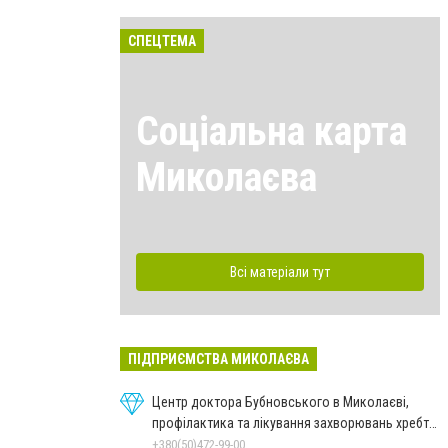
СПЕЦТЕМА
Соціальна карта
Миколаєва
Всі матеріали тут
ПІДПРИЄМСТВА МИКОЛАЄВА
Центр доктора Бубновського в Миколаєві,
профілактика та лікування захворювань хребта
і суглобів
+380(50)472-99-00