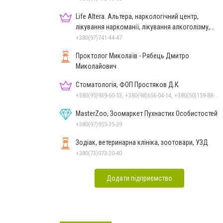
Life Altera. Альтера, наркологічний центр,
лікування наркоманії, лікування алкоголізму,
зняття ломки
+380(97)741-44-47
Проктолог Миколаїв - Рябець Дмитро
Миколайович
Стоматологія, ФОП Простяков Д.К.
+380(95)939-60-53, +380(98)656-04-14, +380(50)159-88-74, +380(51)248-99-08
MasterZoo, Зоомаркет Пухнастих Особистостей
+380(97)955-35-39
Зодіак, ветеринарна клініка, зоотовари, УЗД
+380(73)073-20-40
Додати підприємство