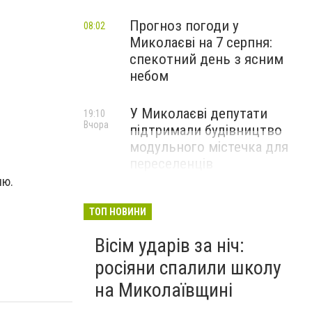
Прогноз погоди у
08:02
Миколаєві на 7 серпня:
спекотний день з ясним
небом
У Миколаєві депутати
19:10
Вчора
підтримали будівництво
модульного містечка для
переселенців
ию.
.
ТОП НОВИНИ
Вісім ударів за ніч:
росіяни спалили школу
на Миколаївщині