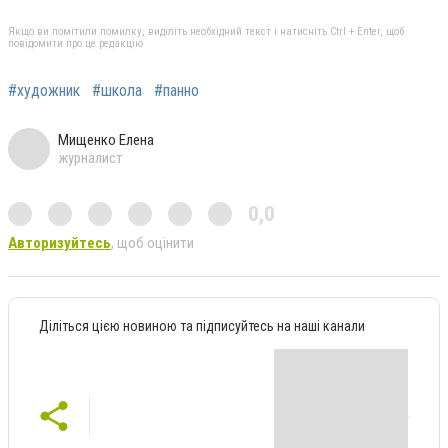
Якщо ви помітили помилку, виділіть необхідний текст і натисніть Ctrl + Enter, щоб
повідомити про це редакцію
#художник
#школа
#панно
Мищенко Елена
журналист
0,0
Авторизуйтесь
, щоб оцінити
Діліться цією новиною та підписуйтесь на наші канали