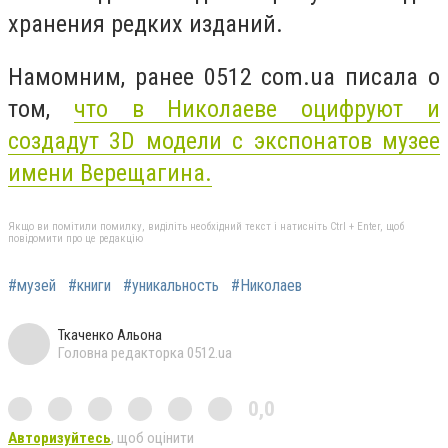
хранения редких изданий.
Намомним, ранее 0512 com.ua писала о
том,
что в Николаеве оцифруют и
создадут 3D модели с экспонатов музее
имени Верещагина.
Якщо ви помітили помилку, виділіть необхідний текст і натисніть Ctrl + Enter, щоб
повідомити про це редакцію
#музей
#книги
#уникальность
#Николаев
Ткаченко Альона
Головна редакторка 0512.ua
0,0
Авторизуйтесь
, щоб оцінити