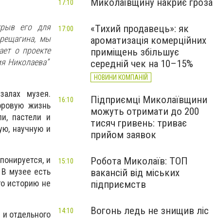
Миколаївщину накриє гроза
17:10
крыв его для
«Тихий продавець»: як
17:00
ерещагина, мы
ароматизація комерційних
ает о проекте
приміщень збільшує
ия Николаева”
середній чек на 10–15%
НОВИНИ КОМПАНІЙ
залах музея.
Підприємці Миколаївщини
16:10
фровую жизнь
можуть отримати до 200
и, пастели и
тисяч гривень: триває
ую, научную и
прийом заявок
понируется, и
Робота Миколаїв: ТОП
15:10
 В музее есть
вакансій від міських
го историю не
підприємств
Вогонь ледь не знищив ліс
14:10
 и отдельного