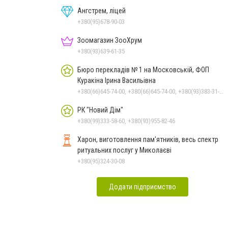
Ангстрем, ліцей
+380(95)678-90-03
Зоомагазин ЗооХрум
+380(93)639-61-35
Бюро перекладів № 1 на Московській, ФОП
Куракіна Ірина Васильівна
+380(66)645-74-00, +380(66)645-74-00, +380(93)383-31-61, +380(95)629-25-06, +380(67)512-47-06
РК "Новий Дім"
+380(99)333-58-60, +380(93)955-82-46
Харон, виготовлення пам'ятників, весь спектр
ритуальних послуг у Миколаєві
+380(95)324-30-08
Додати підприємство