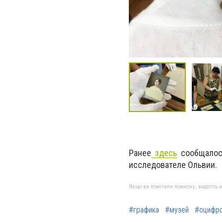
Ранее
здесь
сообщалось
исследователе Ольвии.
Якщо ви помітили помилку, виділіть нео
#графика
#музей
#оцифр