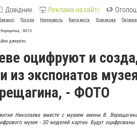
Довідник
Реклама на сайті
Оголо
Вакансії
Погода
Нерухомість
Карта міста
Довідкова
Питання
 Верещагина, - ФОТО
ійне джерело
еве оцифруют и созда
и из экспонатов музе
рещагина, - ФОТО
вития Николаева вместе с музеем имени В. Верещагин
ифрового музея - 3D моделей картин. Будут оцифрованы