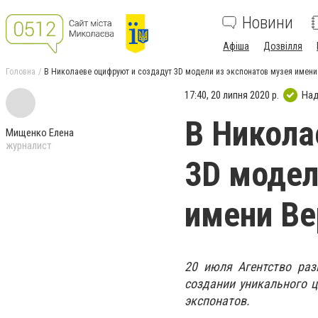
Новини
Афіша
Дозвілля
Головна
В Николаеве оцифруют и создадут 3D модели из экспонатов музея имени
17:40, 20 липня 2020 р.
Над
В Никола
Мищенко Елена
журналист
3D модел
имени Ве
20 июля Агентство раз
создании уникального ц
экспонатов.