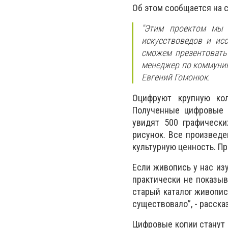
Об этом сообщается на 
"Этим проектом мы 
искусствоведов и исс
сможем презентовать 
менеджер по коммуник
Евгений Гомонюк.
Оцифруют крупную кол
Полученные цифровые 
увидят 500 графически
рисунок. Все произвед
культурную ценность. П
Если живопись у нас из
практически не показыв
старый каталог живопис
существовало”, - расск
Цифровые копии станут 