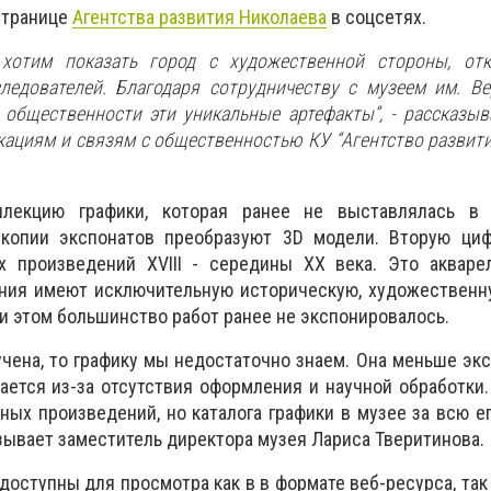
странице
Агентства развития Николаева
в соцсетях.
хотим показать город с художественной стороны, от
ледователей. Благодаря сотрудничеству с музеем им. В
общественности эти уникальные артефакты”, - рассказыв
ациям и связям с общественностью КУ “Агентство развит
лекцию графики, которая ранее не выставлялась в 
копии экспонатов преобразуют 3D модели. Вторую ци
х произведений XVIII - середины XX века. Это акварел
ения имеют исключительную историческую, художественн
ри этом большинство работ ранее не экспонировалось.
учена, то графику мы недостаточно знаем. Она меньше экс
ается из-за отсутствия оформления и научной обработки.
ных произведений, но каталога графики в музее за всю е
азывает заместитель директора музея Лариса Тверитинова.
доступны для просмотра как в в формате веб-ресурса, так