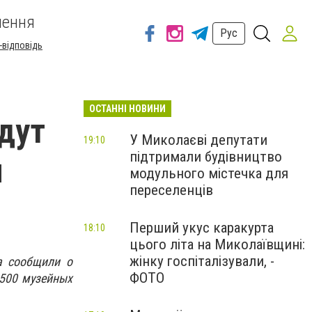
шення
Рус
-відповідь
ОСТАННІ НОВИНИ
дут
У Миколаєві депутати
19:10
підтримали будівництво
я
модульного містечка для
переселенців
Перший укус каракурта
18:10
цього літа на Миколаївщині:
жінку госпіталізували, -
а сообщили о
ФОТО
 500 музейных