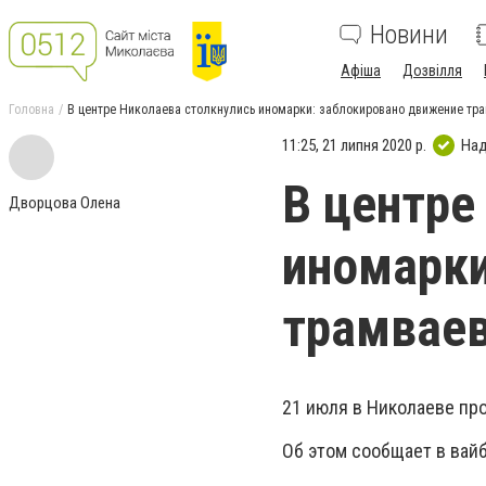
Новини
Афіша
Дозвілля
Головна
В центре Николаева столкнулись иномарки: заблокировано движение тр
11:25, 21 липня 2020 р.
Над
В центре
Дворцова Олена
иномарки
трамвае
21 июля в Николаеве пр
Об этом сообщает в вай