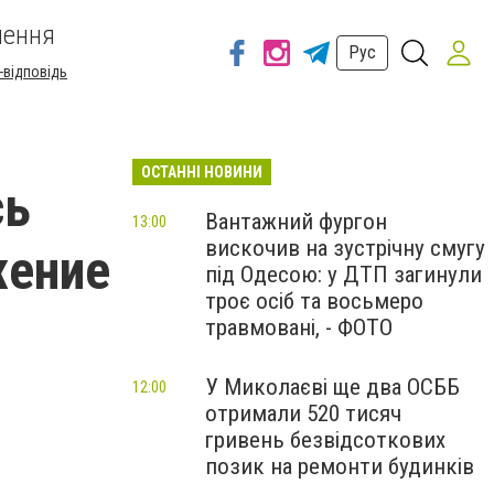
шення
Рус
-відповідь
ОСТАННІ НОВИНИ
сь
Вантажний фургон
13:00
вискочив на зустрічну смугу
жение
під Одесою: у ДТП загинули
троє осіб та восьмеро
травмовані, - ФОТО
У Миколаєві ще два ОСББ
12:00
отримали 520 тисяч
гривень безвідсоткових
позик на ремонти будинків