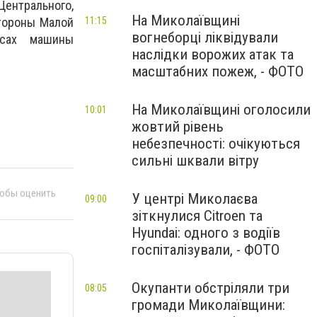
Центрального,
На Миколаївщині
11:15
стороны Малой
вогнеборці ліквідували
ьсах машины
наслідки ворожих атак та
масштабних пожеж, - ФОТО
На Миколаївщині оголосили
10:01
жовтий рівень
небезпечності: очікуються
сильні шквали вітру
тобы оценить
У центрі Миколаєва
09:00
зіткнулися Citroen та
Hyundai: одного з водіїв
госпіталізували, - ФОТО
Окупанти обстріляли три
08:05
громади Миколаївщини: