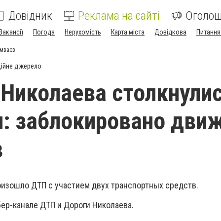
Довідник
Реклама на сайті
Оголо
Вакансії
Погода
Нерухомість
Карта міста
Довідкова
Питання
амваев
ійне джерело
 Николаева столкнули
: заблокировано дви
в
оизошло ДТП с участием двух транспортных средств.
бер-канале ДТП и Дороги Николаева.