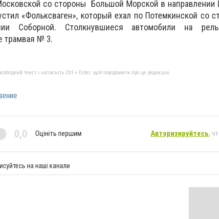
 Московской со стороны Большой Морской в направлении 
устил «Фольксваген», который ехал по Потемкинской со 
нии Соборной. Столкнувшиеся автомобили на рел
 трамвая № 3.
бхідний текст і натисніть Ctrl + Enter, щоб повідомити про це редакцію
вение
0,0
Оцініть першим
Авторизируйтесь
, ч
исуйтесь на наші канали