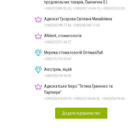
продовольчих товарів, Пшенична О.І.
+380(67)486-52-20, +380(99)110-49-10, +380(67)512-20-35
Адвокат Гусарова Світлана Михайлівна
+380(63)398-77-44, +380(96)540-77-63
ANdent, стоматологія
+380(67)571-44-77
Мережа стоматологій ОптімалЛаб
+380(73)124-55-65
Ангстрем, ліцей
+380(95)678-90-03
Адвокатське бюро "Тетяна Гриненко та
Партнери"
+380(50)418-60-39, +380(63)168-06-92, +380(50)418-60-39
Додати підприємство