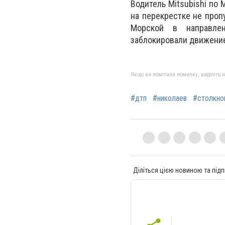
Водитель Mitsubishi по
на перекрестке не проп
Морской в направле
заблокировали движение
Якщо ви помітили помилку, виділіть нео
#дтп
#николаев
#столкно
Діліться цією новиною та підп