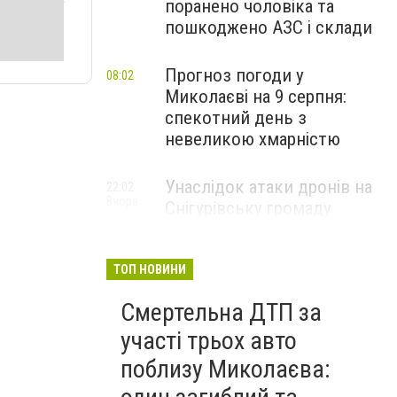
поранено чоловіка та
пошкоджено АЗС і склади
Прогноз погоди у
08:02
Миколаєві на 9 серпня:
спекотний день з
невеликою хмарністю
Унаслідок атаки дронів на
22:02
Вчора
Снігурівську громаду
постраждав чоловік та
пошкоджено АЗС
ТОП НОВИНИ
Смертельна ДТП за
участі трьох авто
поблизу Миколаєва: