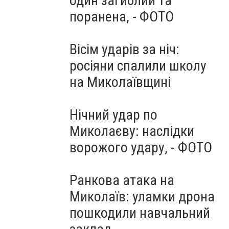
один загиблий та
поранена, - ФОТО
Вісім ударів за ніч:
росіяни спалили школу
на Миколаївщині
Нічний удар по
Миколаєву: наслідки
ворожого удару, - ФОТО
Ранкова атака на
Миколаїв: уламки дрона
пошкодили навчальний