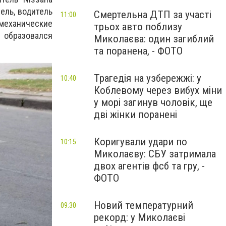
ель, водитель
Смертельна ДТП за участі
11:00
механические
трьох авто поблизу
 образовался
Миколаєва: один загиблий
та поранена, - ФОТО
Трагедія на узбережжі: у
10:40
Коблевому через вибух міни
у морі загинув чоловік, ще
дві жінки поранені
Коригували удари по
10:15
Миколаєву: СБУ затримала
двох агентів фсб та гру, -
ФОТО
Новий температурний
09:30
рекорд: у Миколаєві