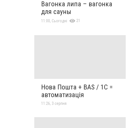
Вагонка липа – вагонка
для сауны
21
11:00, Сьогодні
Нова Пошта + BAS / 1C =
автоматизація
11:26, 3 серпня