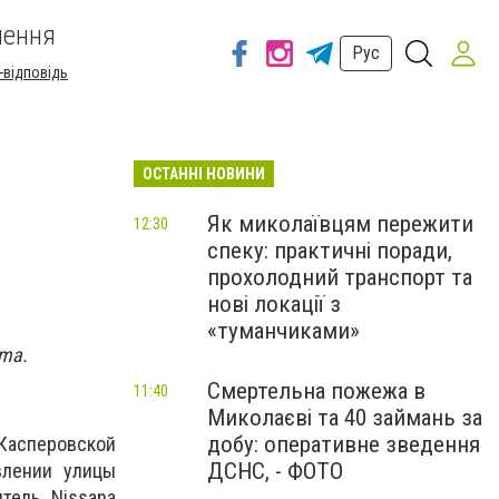
шення
Рус
-відповідь
ОСТАННІ НОВИНИ
Як миколаївцям пережити
12:30
спеку: практичні поради,
прохолодний транспорт та
нові локації з
«туманчиками»
ima.
Смертельна пожежа в
11:40
Миколаєві та 40 займань за
добу: оперативне зведення
Касперовской
ДСНС, - ФОТО
влении улицы
тель Nissanа