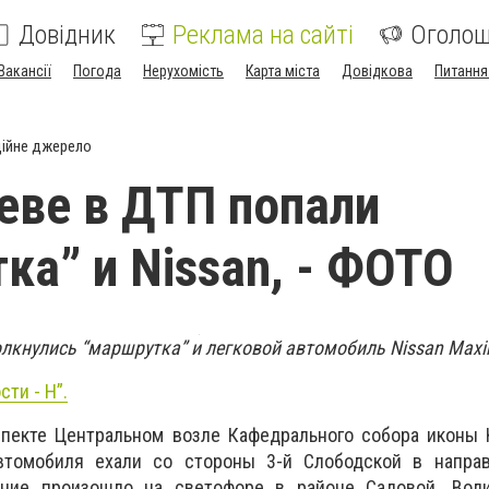
Довідник
Реклама на сайті
Оголо
Вакансії
Погода
Нерухомість
Карта міста
Довідкова
Питання
ійне джерело
еве в ДТП попали
ка” и Nissan, - ФОТО
олкнулись “маршрутка” и легковой автомобиль Nissan Max
сти - Н”.
пекте Центральном возле Кафедрального собора иконы 
втомобиля ехали со стороны 3-й Слободской в напра
ение произошло на светофоре в районе Садовой. Води