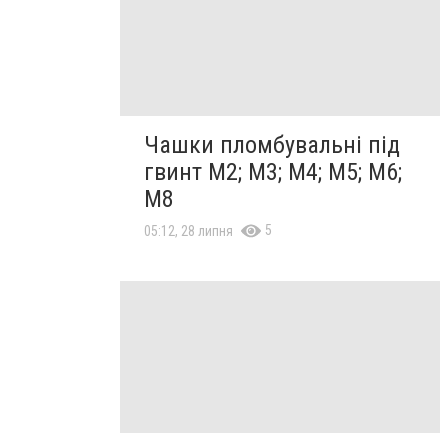
Чашки пломбувальні під
гвинт М2; М3; М4; М5; М6;
М8
5
05:12, 28 липня