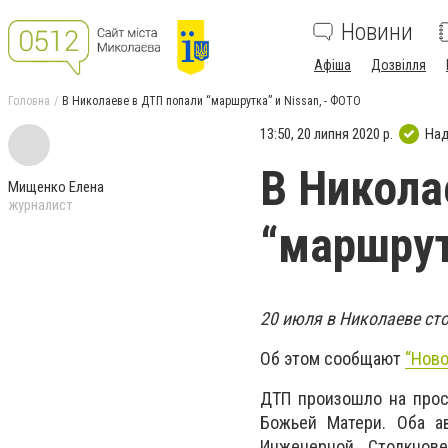
Новини
Афіша
Дозвілля
Головна
В Николаеве в ДТП попали “маршрутка” и Nissan, - ФОТО
13:50, 20 липня 2020 р.
Над
В Никола
Мищенко Елена
журналист
“маршрут
20 июля в Николаеве ст
Об этом сообщают
“Ново
ДТП произошло на прос
Божьей Матери. Оба а
Инженерной. Столкнов