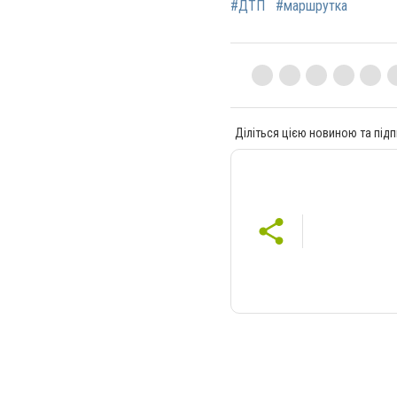
#ДТП
#маршрутка
Діліться цією новиною та підп