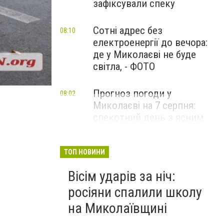
зафіксували спеку
Сотні адрес без
08:10
електроенергії до вечора:
де у Миколаєві не буде
світла, - ФОТО
Прогноз погоди у
08:02
Миколаєві на 7 серпня:
спекотний день з ясним
небом
ТОП НОВИНИ
Вісім ударів за ніч:
росіяни спалили школу
на Миколаївщині