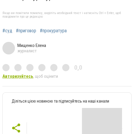
Якщо ви помітили помилку, виділіть необхідний текст і натисніть Ctrl + Enter, щоб
повідомити про це редакцію
#суд
#приговор
#прокуратура
Мищенко Елена
журналист
0,0
Авторизуйтесь
, щоб оцінити
Діліться цією новиною та підписуйтесь на наші канали