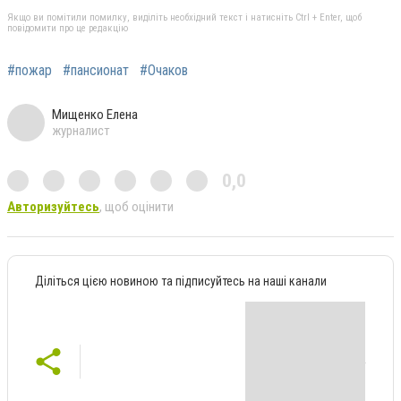
Якщо ви помітили помилку, виділіть необхідний текст і натисніть Ctrl + Enter, щоб
повідомити про це редакцію
#пожар
#пансионат
#Очаков
Мищенко Елена
журналист
0,0
Авторизуйтесь
, щоб оцінити
Діліться цією новиною та підписуйтесь на наші канали