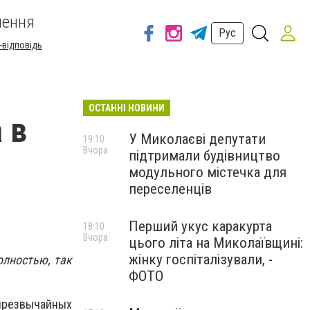
шення
Рус
-відповідь
ОСТАННІ НОВИНИ
 в
У Миколаєві депутати
19:10
Вчора
підтримали будівництво
модульного містечка для
переселенців
Перший укус каракурта
18:10
Вчора
цього літа на Миколаївщині:
жінку госпіталізували, -
олностью, так
ФОТО
чрезвычайных