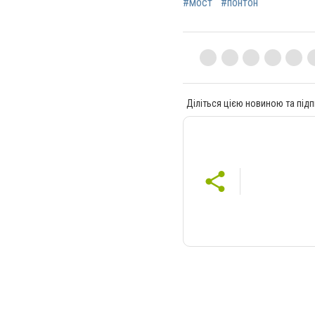
#мост
#понтон
Діліться цією новиною та підп