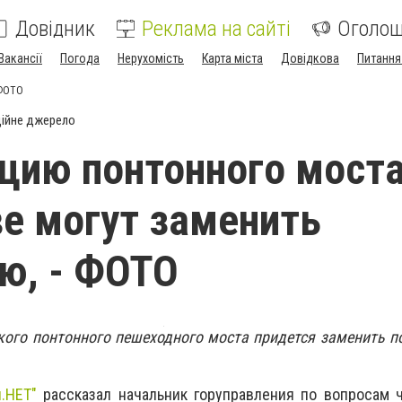
Довідник
Реклама на сайті
Оголо
Вакансії
Погода
Нерухомість
Карта міста
Довідкова
Питання
 ФОТО
ійне джерело
цию понтонного моста
е могут заменить
ю, - ФОТО
ого понтонного пешеходного моста придется заменить п
.НЕТ"
рассказал начальник горуправления по вопросам 