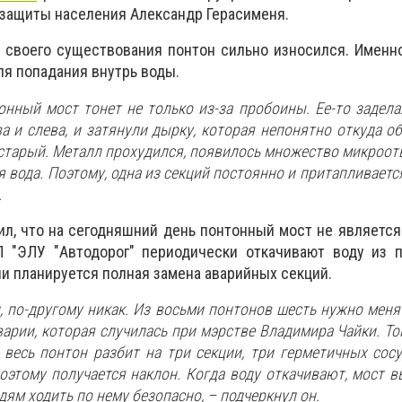
 защиты населения Александр Герасименя.
я своего существования понтон сильно износился. Именн
я попадания внутрь воды.
тонный мост тонет не только из-за пробоины. Ее-то задела
а и слева, и затянули дырку, которая непонятно откуда об
 старый. Металл прохудился, появилось множество микроотв
 вода. Поэтому, одна из секций постоянно и притапливается
.
ил, что на сегодняшний день понтонный мост не являетс
П "ЭЛУ "Автодорог" периодически откачивают воду из 
ни планируется полная замена аварийных секций.
 по-другому никак. Из восьми понтонов шесть нужно меня
варии, которая случилась при мэрстве Владимира Чайки. То
 весь понтон разбит на три секции, три герметичных сосу
поэтому получается наклон. Когда воду откачивают, мост в
юдям ходить по нему безопасно, – подчеркнул он.