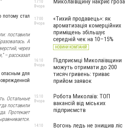
Миколаївщину накриє гроза
17:10
Вчора
о потому стал
«Тихий продавець»: як
17:00
Вчора
ароматизація комерційних
приміщень збільшує
ли: поставили
середній чек на 10–15%
разовалась. А
НОВИНИ КОМПАНІЙ
ерстий, через
,” – рассказал
Підприємці Миколаївщини
16:10
Вчора
можуть отримати до 200
я опасным для
тисяч гривень: триває
поврежденной
прийом заявок
Робота Миколаїв: ТОП
15:10
ть. Остальные
Вчора
вакансій від міських
гда поставили
підприємств
да. Протекает
ыравнивается.
Вогонь ледь не знищив ліс
14:10