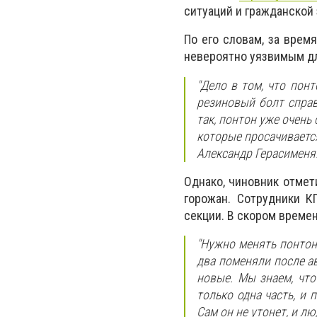
ситуаций и гражданской
По его словам, за врем
невероятно уязвимым дл
"Дело в том, что пон
резиновый болт справ
так, понтон уже очень
которые просачивается
Александр Герасименя
Однако, чиновник отмет
горожан. Сотрудники К
секции. В скором време
"
Нужно менять понтон,
два поменяли после а
новые. Мы знаем, что
только одна часть, и 
Сам он не утонет, и л