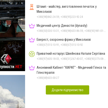
Штамп - майстер, виготовлення печаток у
Миколаєві
+380(98)842-24-59, +380(95)223-92-24
Медичний центр Династія (dynasty)
+380(50)530-10-31, +380(98)633-86-59, +380(93)981-01-61
Еверест, охоронна фірма у Миколаєві
+380(67)515-10-91, +380(67)515-10-92
Приватний нотаріус Швейнова Наталя Сергіївна
+380(97)605-18-03, +380(51)267-40-07, +380(93)375-08-48
Анонімний Кабінет "КАРАТ" - Медичний Гіпноз та
Гіпнотерапія
+380(68)633-00-27
Додати підприємство