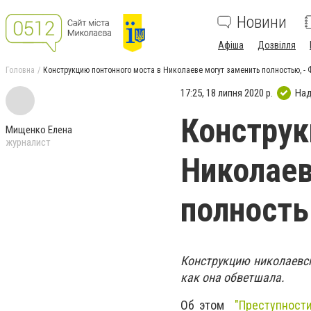
Новини
Афіша
Дозвілля
Головна
Конструкцию понтонного моста в Николаеве могут заменить полностью, -
17:25, 18 липня 2020 р.
Над
Конструк
Мищенко Елена
журналист
Николаев
полность
Конструкцию николаевск
как она обветшала.
Об этом
"
Преступности