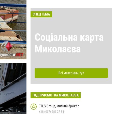
СПЕЦТЕМА
Соціальна карта
Миколаєва
Всі матеріали тут
ПІДПРИЄМСТВА МИКОЛАЄВА
BTLS Group, митний брокер
+38 (067) 286-27-84