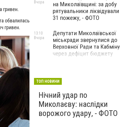
Вчора
на Миколаївщині: за добу
а гривен.
рятувальники ліквідували
31 пожежу, - ФОТО
та обвалилась
ч гривен.
Депутати Миколаївської
13:10
Вчора
міськради звернулися до
Верховної Ради та Кабміну
через дефіцит бюджету
ТОП НОВИНИ
Нічний удар по
Миколаєву: наслідки
ворожого удару, - ФОТО