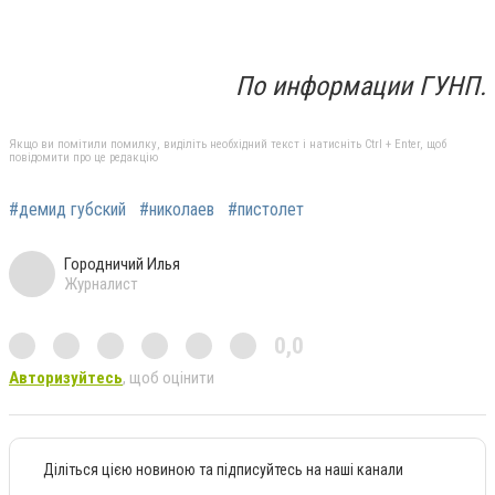
По информации ГУНП.
Якщо ви помітили помилку, виділіть необхідний текст і натисніть Ctrl + Enter, щоб
повідомити про це редакцію
#демид губский
#николаев
#пистолет
Городничий Илья
Журналист
0,0
Авторизуйтесь
, щоб оцінити
Діліться цією новиною та підписуйтесь на наші канали