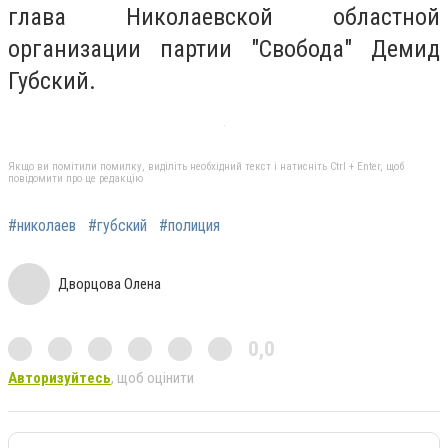
глава Николаевской областной
организации партии "Свобода" Демид
Губский.
Якщо ви помітили помилку, виділіть необхідний текст і натисніть Ctrl + Enter, щоб
повідомити про це редакцію
#николаев
#губский
#полиция
Дворцова Олена
0,0
Авторизуйтесь
, щоб оцінити